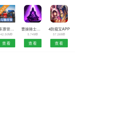
汽车票管家安卓版
曹操骑士版APP
4防窥宝APP
42.50MB
5.74MB
57.26MB
查看
查看
查看