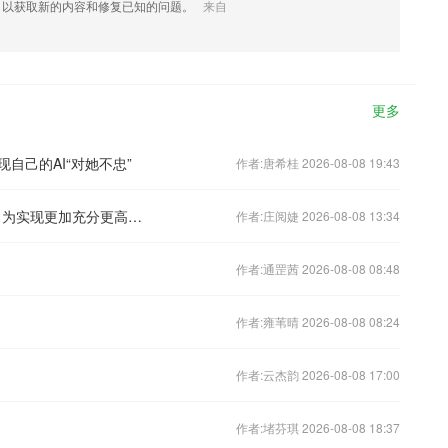
，以获取新的内容和修复已知的问题。
来自
更多
自己的AI“对她不忠”
作者:唐希桂 2026-08-08 19:43
深入学习贯彻党的十九届五中全会精神 为实现更加充分更高质量就业提供有力法治保障
作者:庄阅婕 2026-08-08 13:34
作者:通罡茜 2026-08-08 08:48
作者:雍苇晴 2026-08-08 08:24
作者:云杰韵 2026-08-08 17:00
作者:堵芬琪 2026-08-08 18:37