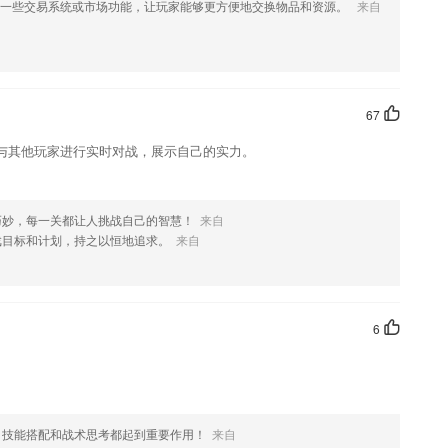
加一些交易系统或市场功能，让玩家能够更方便地交换物品和资源。
来自
组等，围绕教学、教育实时交流；还可随时随地进行班级圈分享、互动，
收眼底。
在教室外获得“加油包”，“轻松升级”
为广大家长、搭建和创造了相互感知的信息平台，让你随时了解孩子的校
67
位家长圆梦。
与其他玩家进行实时对战，展示自己的实力。
可发布
巧妙，每一关都让人挑战自己的智慧！
来自
让孩子能够自主的完成每一道题，做题印象更深刻。
戏目标和计划，持之以恒地追求。
来自
6
的介绍，如果您喜欢这款软件，您可以到应用商店进行打分评论，说出您的
优化修改。
，技能搭配和战术思考都起到重要作用！
来自