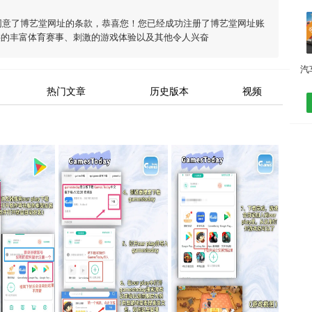
同意了
博艺堂网址
的条款，恭喜您！您已经成功注册了博艺堂网址账
供的丰富体育赛事、刺激的游戏体验以及其他令人兴奋
热门文章
历史版本
视频