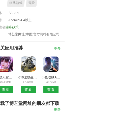
塔防游戏
冒险
本
V2.5.1
求
Android 4.4以上
发者
隐私政策
博艺堂网址(中国)官方网站有限公司
相关应用推荐
更多
智联人脉安卓版
616宠物生活APP
小鱼收纳APP
27.80MB
67.52MB
22.79MB
查看
查看
查看
下载了博艺堂网址的朋友都下载
了
更多