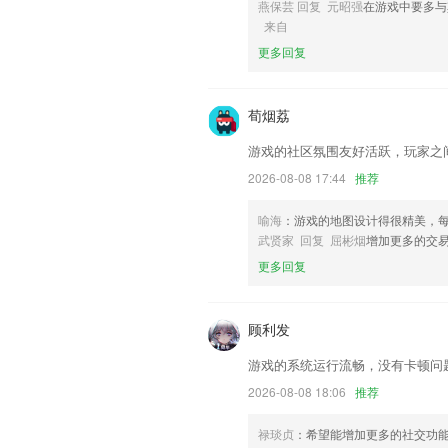
燕保芸 回复 元昭强
在游戏中要多与
修复部分页面可能出现的白屏
来自
联系我们
更多回复
以上就是博艺堂网址的介绍，如果您喜欢
助我们更好的对产品进行优化修改。
荀烟荔
游戏的社区氛围友好活跃，玩家之
2026-08-08 17:44
推荐
喻海
：游戏的地图设计得很精美，
武贤家 回复 屈彬烟
增加更多的交
更多回复
顾利发
游戏的系统运行流畅，没有卡顿问
2026-08-08 18:06
推荐
禄琰贞
：希望能增加更多的社交功