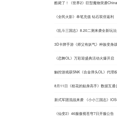
酷毙了！《世界2》巨型魔物突袭China
《全民火影》单笔充值 钻石双倍返利
《乱斗三国志》8.20二测来袭全新玩
3D卡牌手游《师父有妖气》种族变身
《恋舞OL》万彩迎盛典活动火爆开启
触控游戏获SNK《合金弹头OL》代理权
8月11日《校花的贴身高手》数据互通
新式军团混战来袭 《小小三国志》IO
《仙变2》46服傲视苍穹7日开服公告