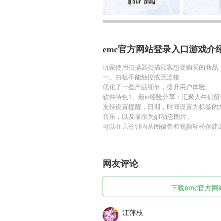
emc官方网站登录入口游戏介
玩家使用扫描器扫描顾客想要购买的商品
一、白板不能触控或无连接
优化了一些产品细节，提升用户体验。
软件特色1、最in经验分享：汇聚大牛们
支持设置提醒，日期，时间设置为标签的
音乐，以及显示为gif动态图片。
可以在几分钟内从图像集和视频轻松创建
网友评论
下载emc官方网站
江萍枝