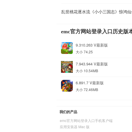
乱世桃花逐水流《小小三国志》惊鸿仙
emc官方网站登录入口历史版
9.310.263 V最新版
大小 74.25
7.943.944 V最新版
大小 10.54MB
6.891.7 V最新版
大小 72.46MB
我们的产品
emc官方网站登录入口手机客户端
应用安装器 Mac 版