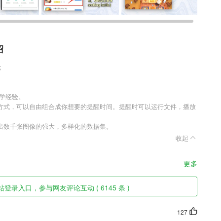
绍
；
留学经验。
方式，可以自由组合成你想要的提醒时间。提醒时可以运行文件，播放
出数千张图像的强大，多样化的数据集。
收起
更多
登录入口，参与网友评论互动 ( 6145 条 )
127