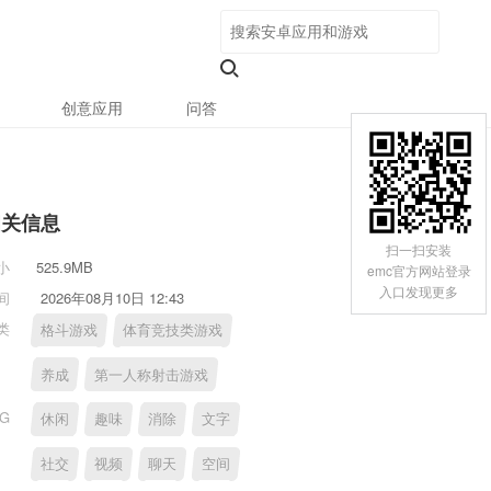
创意应用
问答
相关信息
扫一扫安装
小
525.9MB
emc官方网站登录
入口发现更多
间
2026年08月10日 12:43
类
格斗游戏
体育竞技类游戏
养成
第一人称射击游戏
AG
休闲
趣味
消除
文字
社交
视频
聊天
空间