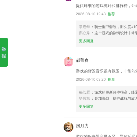
提供详细的游戏统计和排行榜，让
2026-08-10 12:43
推荐
章启华
：骑士重甲套装，耐久度+10
窦心秀
：这个游戏的剧情设计非常
更多回复
举
报
郝菁春
游戏的背景音乐很有氛围，非常能
2026-08-10 03:20
推荐
穆若雁
：游戏的更新频率很高，经
毕伟旭
：参加海战，操控战舰与敌
更多回复
房月力
游戏的服务器容量不足，导致延迟