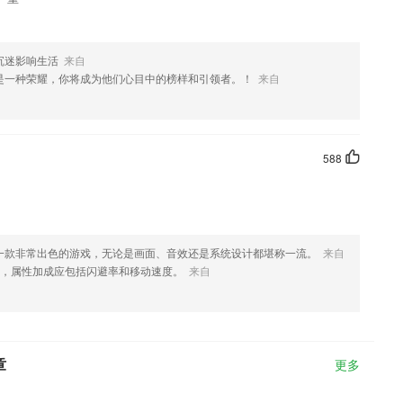
沉迷影响生活
来自
是一种荣耀，你将成为他们心目中的榜样和引领者。！
来自
588
。
一款非常出色的游戏，无论是画面、音效还是系统设计都堪称一流。
来自
甲，属性加成应包括闪避率和移动速度。
来自
章
更多