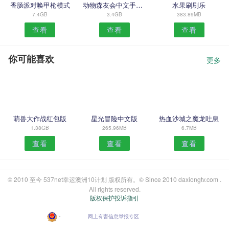
香肠派对唤甲枪模式
动物森友会中文手机版
水果刷刷乐
7.4GB
3.4GB
383.89MB
查看
查看
查看
你可能喜欢
更多
萌兽大作战红包版
星光冒险中文版
热血沙城之魔龙吐息
1.38GB
265.96MB
6.7MB
查看
查看
查看
© 2010 至今 537net幸运澳洲10计划 版权所有。© Since 2010 daxiongtv.com .
All rights reserved.
版权保护投诉指引
・
网上有害信息举报专区