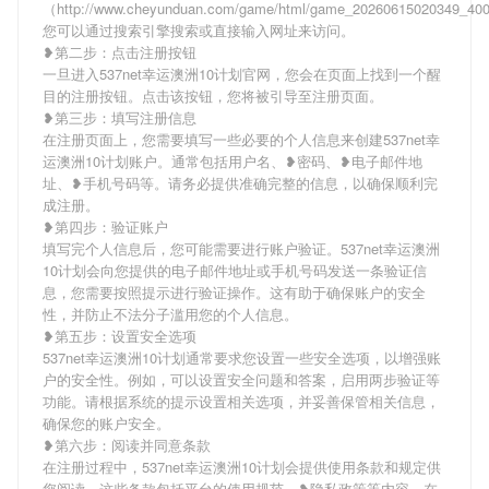
（http://www.cheyunduan.com/game/html/game_20260615020349_4
您可以通过搜索引擎搜索或直接输入网址来访问。
❥第二步：点击注册按钮
一旦进入537net幸运澳洲10计划官网，您会在页面上找到一个醒
目的注册按钮。点击该按钮，您将被引导至注册页面。
❥第三步：填写注册信息
在注册页面上，您需要填写一些必要的个人信息来创建537net幸
运澳洲10计划账户。通常包括用户名、❥密码、❥电子邮件地
址、❥手机号码等。请务必提供准确完整的信息，以确保顺利完
成注册。
❥第四步：验证账户
填写完个人信息后，您可能需要进行账户验证。537net幸运澳洲
10计划会向您提供的电子邮件地址或手机号码发送一条验证信
息，您需要按照提示进行验证操作。这有助于确保账户的安全
性，并防止不法分子滥用您的个人信息。
❥第五步：设置安全选项
537net幸运澳洲10计划通常要求您设置一些安全选项，以增强账
户的安全性。例如，可以设置安全问题和答案，启用两步验证等
功能。请根据系统的提示设置相关选项，并妥善保管相关信息，
确保您的账户安全。
❥第六步：阅读并同意条款
在注册过程中，537net幸运澳洲10计划会提供使用条款和规定供
您阅读。这些条款包括平台的使用规范、❥隐私政策等内容。在