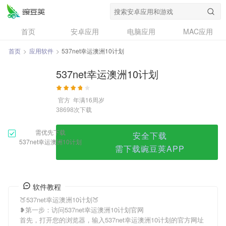
537net幸运澳洲10计划
首页
安卓应用
电脑应用
MAC应用
资讯
专题
设计奖
创意应用
首页
>
应用软件
>
537net幸运澳洲10计划
问答
537net幸运澳洲10计划
官方
年满16周岁
次下载
38698
需优先下载
安全下载
537net幸运澳洲10计划
需下载豌豆荚APP
软件教程
🍑537net幸运澳洲10计划🍑
❥第一步：访问537net幸运澳洲10计划官网
首先，打开您的浏览器，输入537net幸运澳洲10计划的官方网址