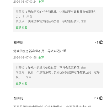
2026-08-07 03:24
推荐
周菲容
：增加更多的任务和挑战，让游戏更有趣和具有长期吸引
力。 ！
来自
从悦欣
：关注游戏官方的活动公告，获取最新资讯
来自
更多回复
祁骅琛
43
游戏的服务器容量不足，导致延迟严重
2026-08-07 04:58
推荐
郝荔悦
：游戏中的道具价格过高，不符合实际价值
来自
闻蕊海
：设计一个成就系统，奖励玩家完成特定任务或达到一定等
级。！
来自
更多回复
郝美毅
112
不要只顾着追求游戏中的级别和排名，也要享受游戏过程