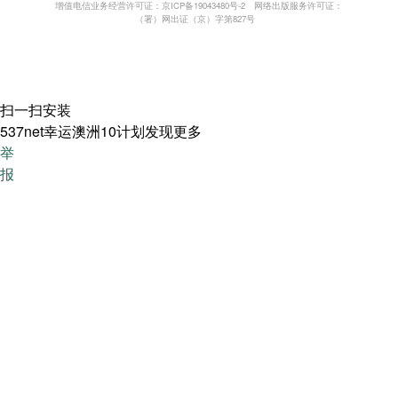
增值电信业务经营许可证：京ICP备19043480号-2
网络出版服务许可证：
（署）网出证（京）字第827号
扫一扫安装
537net幸运澳洲10计划发现更多
举
报