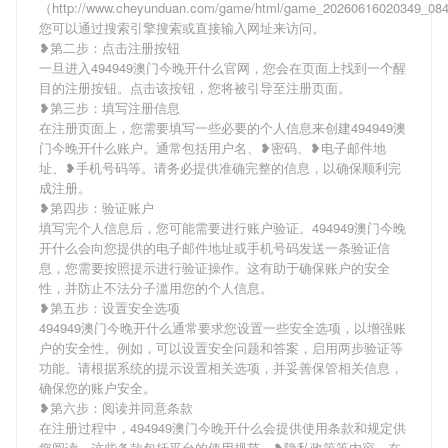
（http://www.cheyunduan.com/game/html/game_20260616020349_0
您可以通过搜索引擎搜索或直接输入网址来访问。
❥第二步：点击注册按钮
一旦进入494949澳门今晚开什么官网，您会在页面上找到一个醒
目的注册按钮。点击该按钮，您将被引导至注册页面。
❥第三步：填写注册信息
在注册页面上，您需要填写一些必要的个人信息来创建494949澳
门今晚开什么账户。通常包括用户名、❥密码、❥电子邮件地
址、❥手机号码等。请务必提供准确完整的信息，以确保顺利完
成注册。
❥第四步：验证账户
填写完个人信息后，您可能需要进行账户验证。494949澳门今晚
开什么会向您提供的电子邮件地址或手机号码发送一条验证信
息，您需要按照提示进行验证操作。这有助于确保账户的安全
性，并防止不法分子滥用您的个人信息。
❥第五步：设置安全选项
494949澳门今晚开什么通常要求您设置一些安全选项，以增强账
户的安全性。例如，可以设置安全问题和答案，启用两步验证等
功能。请根据系统的提示设置相关选项，并妥善保管相关信息，
确保您的账户安全。
❥第六步：阅读并同意条款
在注册过程中，494949澳门今晚开什么会提供使用条款和规定供
您阅读。这些条款包括平台的使用规范、❥隐私政策等内容。在