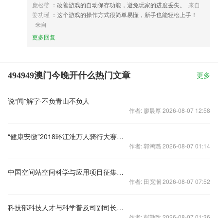
庞松璧
：改善游戏的自动保存功能，避免玩家的进度丢失。
来自
姜功瑾
：这个游戏的操作方式很简单易懂，新手也能轻松上手！
来自
更多回复
494949澳门今晚开什么热门文章
更多
说“闻”解字·不负青山不负人
作者: 廖晨厚 2026-08-07 12:58
“健康安徽”2018环江淮万人骑行大赛宣城鸣枪开赛
作者: 郭鸿璐 2026-08-07 01:14
中国空间站空间科学与应用项目征集正式开始申报航天员桂海潮从“天宫”发来邀请
作者: 田宽澜 2026-08-07 07:52
科技部科技人才与科学普及司副司长李勇接受纪律审查和监察调查
作者: 彭勤致 2026-08-07 01:36