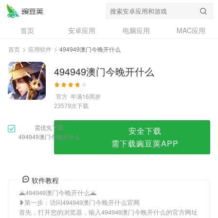
494949澳门今晚开什么
首页
安卓应用
电脑应用
MAC应用
资讯
专题
设计奖
创意应用
首页
>
应用软件
>
494949澳门今晚开什么
问答
494949澳门今晚开什么
官方
年满16周岁
次下载
23579
需优先下载
安全下载
494949澳门今晚开什么
需下载豌豆荚APP
软件教程
🌋494949澳门今晚开什么🌋
❥第一步：访问494949澳门今晚开什么官网
首先，打开您的浏览器，输入494949澳门今晚开什么的官方网址