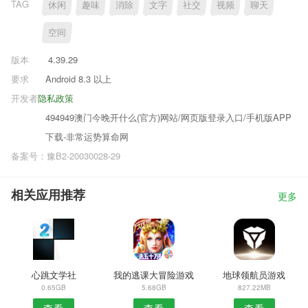
TAG
休闲
趣味
消除
文字
社交
视频
聊天
空间
版本
4.39.29
要求
Android 8.3 以上
开发者
隐私政策
494949澳门今晚开什么(官方)网站/网页版登录入口/手机版APP
下载-非常运势算命网
备案号：豫B2-20030028-29
相关应用推荐
更多
心跳文学社
我的逃课大冒险游戏
地球领航员游戏
0.65GB
5.68GB
827.22MB
查看
查看
查看