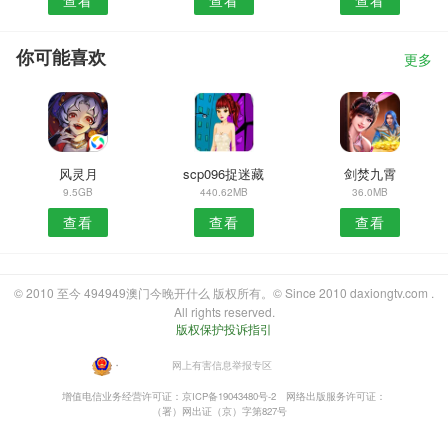
你可能喜欢
更多
风灵月
scp096捉迷藏
剑焚九霄
9.5GB
440.62MB
36.0MB
查看
查看
查看
© 2010 至今 494949澳门今晚开什么 版权所有。© Since 2010 daxiongtv.com .
All rights reserved.
版权保护投诉指引
・
网上有害信息举报专区
增值电信业务经营许可证：京ICP备19043480号-2
网络出版服务许可证：
（署）网出证（京）字第827号