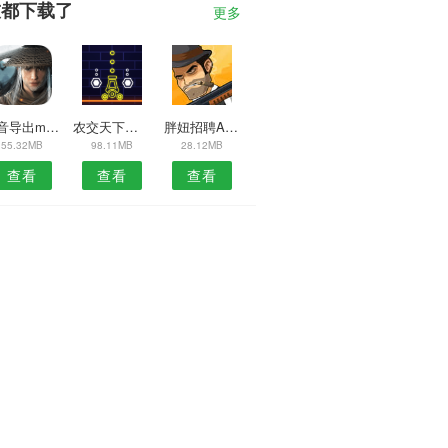
友都下载了
更多
语音导出mp3软件
农交天下安卓版
胖妞招聘APP
55.32MB
98.11MB
28.12MB
查看
查看
查看