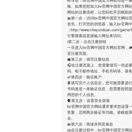
🎼导语：
bv官网中国官方网站
🧓是一
验。如果您想加入
bv官网中国官方网
网站
的注册流程，让您轻松开启精彩
🚁第一步：访问bv官网中国官方网站
首先，打开您的浏览器，输入
bv官网
（http://www.cheyunduan.com/ga
引擎搜索或直接输入网址来访问。
ℹ第二步：点击注册按钮
一旦进入
bv官网中国官方网站
官网，
至注册页面。
🐌第三步：填写注册信息
🎧在注册页面上，您需要填写一些必
码、电子邮件地址、手机号码等。请
🌿第四步：验证账户
🍫填写完个人信息后，您可能需要进
号码发送一条验证信息，您需要按照
用您的个人信息。
🌒第五步：设置安全选项
bv官网中国官方网站
通常要求您设置一
答案，启用两步验证等功能。请根据
全。
🧩第六步：阅读并同意条款
🧀在注册过程中，
bv官网中国官方网