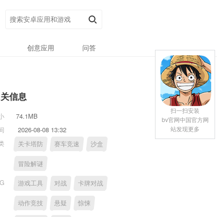
创意应用
问答
相关信息
扫一扫安装
小
74.1MB
bv官网中国官方网
站发现更多
间
2026-08-08 13:32
类
关卡塔防
赛车竞速
沙盒
冒险解谜
AG
游戏工具
对战
卡牌对战
动作竞技
悬疑
惊悚