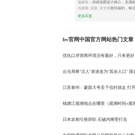
施妮咏
：游戏地图设计精心，充满
仇晓顺 回复 宋文瑶
签到福利，每
更多回复
bv官网中国官方网站热门文章
优化口岸营商环境没有最好，只有更好
台当局将“汉人”表述改为“其余人口” 
江苏泰州：蒙面大爷丢下信封就走 打开
钱塘江观潮地点在哪里（观潮时间+观
日本农相引咎辞职 石破内阁受打击
中国联通国际有限公司荣获最佳云创新