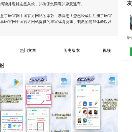
细阅读并理解这些条款，并确保您同意并愿意遵守。
同意了
bv官网中国官方网站
的条款，恭喜您！您已经成功注册了bv官
畅享
bv官网中国官方网站
提供的丰富体育赛事、刺激的游戏体验以及
热门文章
历史版本
视频
图