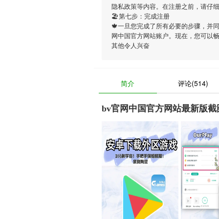
隐私政策等内容。在注册之前，请仔
🏖第七步：完成注册
🍁一旦您完成了所有必要的步骤，并
网中国官方网站账户。现在，您可以
其他令人兴奋
简介
评论(514)
bv官网中国官方网站最新版截