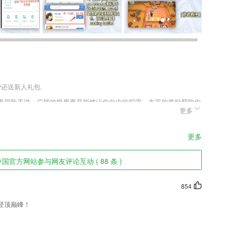
户还送新人礼包.
仙界冒险手游。广阔的世界更是能够让你自由的探索，丰富的奖励帮助你
更多
特的经验奖励能够让你更快的升级变强，使你更快的沉浸其中，更快的
更多
在线启蒙绘本阅读，搭配超萌早教单词闪卡，还有最热幼儿动画片、纯正
国官方网站参与网友评论互动 ( 88 条 )
设计的亲子英语小游戏，全方位打造家庭英语学习系统！
子使用不伤眼，不是那些粗糙软件能比的。
854
登顶巅峰！
2018心理咨询师考试用户，离线下载更方便！