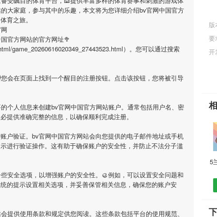
家备受瞩目的体育平台，🕍提供丰富多样的体育赛事和刺激的游戏体
站
的大家庭，参与其中的乐趣，本文将为您详细介绍
bv官网中国官方
的体育之旅。
版
官网
要
中国官方网站
的官方网址🥦
me/html/game_20260616020349_27443523.html）。您可以通过搜索
开
🚞您会在页面上找到一个醒目的注册按钮。点击该按钮，您将被引导
要的个人信息来创建
bv官网中国官方网站
账户。通常包括用户名、密
务必提供准确完整的信息，以确保顺利完成注册。
行账户验证。
bv官网中国官方网站
会向您提供的电子邮件地址或手机
提示进行验证操作。这有助于确保账户的安全性，并防止不法分子滥
5
些安全选项，以增强账户的安全性。🥮例如，可以设置安全问题和
系统的提示设置相关选项，并妥善保管相关信息，确保您的账户安
下
站
会提供使用条款和规定供您阅读。这些条款包括平台的使用规范、