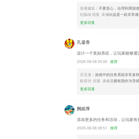
增加听力图记录。
皇甫健岚
：不要贪心，合理利用游
联系我们
纪纨绿 回复 卓澜婉
这是一款非常难
以上就是bv官网中国官方网站的介绍，
更多回复
历，以帮助我们更好的对产品进行优化修
孔凝香
设计一个奖励系统，让玩家能够通
2026-08-08 05:06
推荐
宗玉倩
：游戏中的任务系统非常多
欧容功 回复 谈春国
拥有我作为导
更多回复
阙妮厚
添加更多的任务和活动，让玩家有
2026-08-08 08:51
推荐