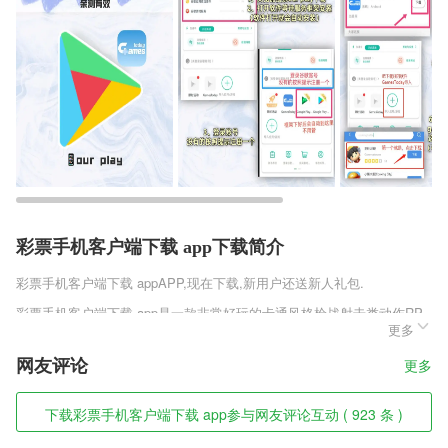
彩票手机客户端下载 app下载简介
彩票手机客户端下载 app
APP,现在下载,新用户还送新人礼包.
彩票手机客户端下载 app是一款非常好玩的卡通风格枪战射击类动作RP
更多
G手游，别具一格清奇的魔幻画风，匠心设计的人物形象造型，丰富多样
的海量武器任由你选择，宏伟广阔的全新地图任你自由的探索，无厘头的
网友评论
更多
剧情总是让人开怀大笑，一场全新的枪战之旅就此开始，喜欢繁荣竞技场
手游官方版v1.1.2这款游戏的玩家千万不要错过，快来趣趣手游网下载
吧!
下载彩票手机客户端下载 app参与网友评论互动 ( 923 条 )
彩票手机客户端下载 app软件特色