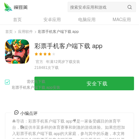
首页
安卓应用
电脑应用
MAC应用
资讯
专题
设计奖
创意应用
首页
>
应用软件
>
彩票手机客户端下载 app
问答
彩票手机客户端下载 app
官方
年满12周岁
下载安装
次下载
218481
需优先下载
安全下载
彩票手机客户端下载 app安装
小编点评
🐙导语：
彩票手机客户端下载 app
🎥是一家备受瞩目的体育平
台，🎑提供丰富多样的体育赛事和刺激的游戏体验。如果您想加
入
彩票手机客户端下载 app
的大家庭，参与其中的乐趣，本文将