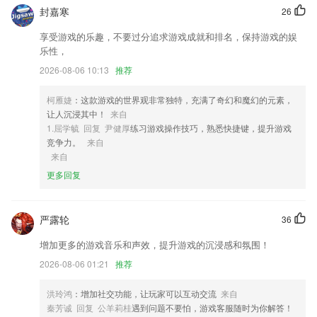
封嘉寒
26
1,客服24小时贴心服务，第一时间为2265用户解决问题
享受游戏的乐趣，不要过分追求游戏成就和排名，保持游戏的娱
2,告别无聊的学习，记住每一个发音的细节，掌握语言的精髓；
乐性，
3,图片处理可添加各种滤镜，黑白、明亮、二分屏、三分屏、四分屏、九
2026-08-06 10:13
推荐
分屏等任您你选择。
4,【车辆状况报告】报告出发和到达车辆的情况更加方便！司机可以在出
柯雁婕
：这款游戏的世界观非常独特，充满了奇幻和魔幻的元素，
发前和到达后报告车辆照片和车辆状况，以减少运输过程中或到达后的纠
让人沉浸其中！
来自
纷！
1.屈学毓 回复 尹健厚
练习游戏操作技巧，熟悉快捷键，提升游戏
竞争力。
来自
5,对于店铺的任何情况都能第一时间知道，是一个非常方便的管理软件。
来自
6,【特色租车，私人订制】匹配专业司机，为您提供专属定制出行服务
更多回复
彩票手机客户端下载 app软件优势
1.所有提供的课程都是权威的资源，学习时刻都可以进行
严露轮
36
2.四维助记更牢固背单词：基于超级记忆原理，为单词提供正统、巧记、
增加更多的游戏音乐和声效，提升游戏的沉浸感和氛围！
搞笑、笔记四种记忆模式；
2026-08-06 01:21
推荐
3.* 极简设计、精美壁纸和主题，让你身心愉悦地背单词
洪玲鸿
：增加社交功能，让玩家可以互动交流
来自
4.高中知识点大全听着背，各科专题课程助你冲刺高考
秦芳诚 回复 公羊莉桂
遇到问题不要怕，游戏客服随时为你解答！
5.为考生提供更全面的关于考点，考场等考试相关日程信息。并一站式解