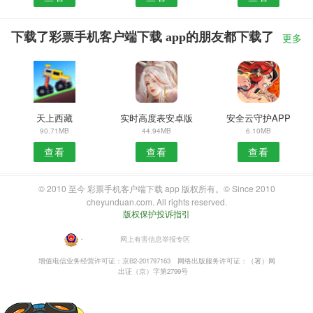
下载了彩票手机客户端下载 app的朋友都下载了
更多
天上西藏
实时高度表安卓版
安全云守护APP
90.71MB
44.94MB
6.10MB
查看
查看
查看
© 2010 至今 彩票手机客户端下载 app 版权所有。© Since 2010
cheyunduan.com. All rights reserved.
版权保护投诉指引
・
网上有害信息举报专区
增值电信业务经营许可证：京B2-201797163
网络出版服务许可证：（署）网
出证（京）字第2799号