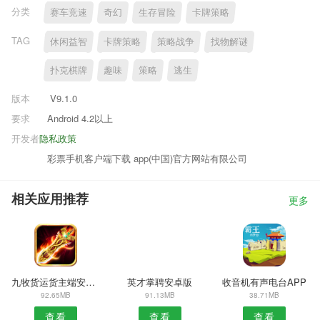
分类
赛车竞速
奇幻
生存冒险
卡牌策略
TAG
休闲益智
卡牌策略
策略战争
找物解谜
扑克棋牌
趣味
策略
逃生
版本
V9.1.0
要求
Android 4.2以上
开发者
隐私政策
彩票手机客户端下载 app(中国)官方网站有限公司
相关应用推荐
更多
九牧货运货主端安卓版
英才掌聘安卓版
收音机有声电台APP
92.65MB
91.13MB
38.71MB
查看
查看
查看