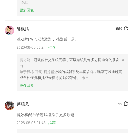
来自
决校考吃、住、行安排，让考生安心准备考试。
更多回复
6.·多种课程：分级别授课，学习更有针对性
彩票手机客户端下载 app更新了什么?
邹枫腾
860
优化软件的性能；
游戏的PVP玩法激烈，对战感十足。
新增图标功能，超好看的图标合集等你来用
2026-08-06 03:24
推荐
优化 查企业 企业报告站外打开及游客状态使用体验
贡之婕
：游戏的社交系统完善，可以结识到许多志同道合的朋友
来
增强稳定性，防止掉线；
自
视频去水印后保存页面的优化
单于贝栋 回复 柯超盛
游戏的成就系统丰富多样，玩家可以通过完
成各种任务和挑战来获得奖励和荣誉。
来自
增加聊天截图播放功能，修复多个问题
更多回复
联系我们
以上就是彩票手机客户端下载 app的介绍，如果您喜欢这款软件，您可以
到应用商店进行打分评论，说出您的使用经历，以帮助我们更好的对产品
茅瑞凤
12
进行优化修改。
音效和配乐给游戏增添了更多乐趣
2026-08-06 01:48
推荐