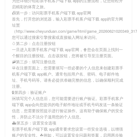
为您详细介绍
彩票手机客户端下载 app
的注册流程，让您轻松开
启精彩的体育之旅。
📠第一步：访问彩票手机客户端下载 app官网
首先，打开您的浏览器，输入
彩票手机客户端下载 app
的官方网
址🈺
（http://www.cheyunduan.com/game/html/game_20260621020349_3
您可以通过搜索引擎搜索或直接输入网址来访问。
🥚第二步：点击注册按钮
一旦进入
彩票手机客户端下载 app
官网，🍿您会在页面上找到一
个醒目的注册按钮。点击该按钮，您将被引导至注册页面。
🚠第三步：填写注册信息
🥁在注册页面上，您需要填写一些必要的个人信息来创建
彩票手
机客户端下载 app
账户。通常包括用户名、密码、电子邮件地
址、手机号码等。请务必提供准确完整的信息，以确保顺利完成
注册。
🔒第四步：验证账户
🆗填写完个人信息后，您可能需要进行账户验证。
彩票手机客户
端下载 app
会向您提供的电子邮件地址或手机号码发送一条验证
信息，您需要按照提示进行验证操作。这有助于确保账户的安全
性，并防止不法分子滥用您的个人信息。
🚑第五步：设置安全选项
彩票手机客户端下载 app
通常要求您设置一些安全选项，以增强
账户的安全性。☘例如，可以设置安全问题和答案，启用两步验