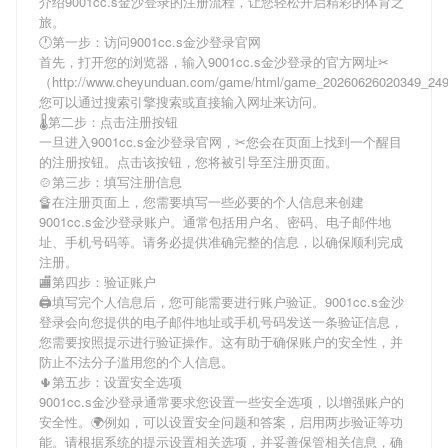
介绍
9001cc.s金沙登录
的注册流程，让您轻松开启精彩的体育之
旅。
🕐第一步：访问9001cc.s金沙登录官网
首先，打开您的浏览器，输入
9001cc.s金沙登录
的官方网址✂
（http://www.cheyunduan.com/game/html/game_20260626020349_2
您可以通过搜索引擎搜索或直接输入网址来访问。
🌡第二步：点击注册按钮
一旦进入
9001cc.s金沙登录
官网，✂您会在页面上找到一个醒目
的注册按钮。点击该按钮，您将被引导至注册页面。
🍲第三步：填写注册信息
🔏在注册页面上，您需要填写一些必要的个人信息来创建
9001cc.s金沙登录
账户。通常包括用户名、密码、电子邮件地
址、手机号码等。请务必提供准确完整的信息，以确保顺利完成
注册。
🏬第四步：验证账户
🖨填写完个人信息后，您可能需要进行账户验证。
9001cc.s金沙
登录
会向您提供的电子邮件地址或手机号码发送一条验证信息，
您需要按照提示进行验证操作。这有助于确保账户的安全性，并
防止不法分子滥用您的个人信息。
🌵第五步：设置安全选项
9001cc.s金沙登录
通常要求您设置一些安全选项，以增强账户的
安全性。🌍例如，可以设置安全问题和答案，启用两步验证等功
能。请根据系统的提示设置相关选项，并妥善保管相关信息，确