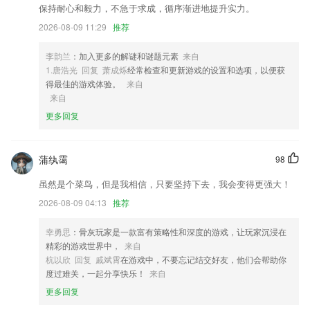
保持耐心和毅力，不急于求成，循序渐进地提升实力。
2,老师均为来自98211以上高校，为您带来优质思维模式与教学环境
2026-08-09 11:29
推荐
3,可以跟踪体重，bmi，体脂含量，水份含量，卡路里消耗，骨骼含量，
肌肉含量，内脏脂肪等数据。
李韵兰
：加入更多的解谜和谜题元素
来自
4,畅通突发疾病的绿色转诊通道，老人随时就医、随时治疗；
1.唐浩光 回复 萧成烁
经常检查和更新游戏的设置和选项，以便获
得最佳的游戏体验。
来自
5,为2265用户提供了搜索功能，通过输入关键字，快速的搜索到课程；
来自
6,智能导诊，可智能为用户提供就诊服务，让你看病更加的简单便捷。
更多回复
9001cc.s金沙登录软件优势
1.成员可以结交好友，发布动态交流，报名社团活动；
蒲纨霭
98
2.各种话题都有着阅读量、评论数、发布时间等数据显示
虽然是个菜鸟，但是我相信，只要坚持下去，我会变得更强大！
3.公务员考试随身学，专门公务员考生量身打造。免费，不收费使用题
2026-08-09 04:13
推荐
库、视频、直播、答疑服务
幸勇思
：骨灰玩家是一款富有策略性和深度的游戏，让玩家沉浸在
4.多种智能服务的信息内容都会给予用户帮助，有一些真实的自考教育的
精彩的游戏世界中，
来自
服务内容给你挑选。
杭以欣 回复 戚斌霄
在游戏中，不要忘记结交好友，他们会帮助你
5.用户们只需要在平台上登录自己的个人账户，就会有相关的专家为用户
度过难关，一起分享快乐！
来自
们提供高质量的股市分析;
更多回复
6.了解多种的题库知识，可以更快的了解各类驾考服务动态信息。