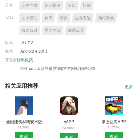
分类
宠物养成
角色扮演
奇幻
枪战
TAG
关卡塔防
休闲
沙盒
生存冒险
动作游戏
冒险解谜
塔防游戏
辅助工具
版本
V1.7.2
要求
Android 4.8以上
开发者
隐私政策
9001cc.s金沙登录(中国)官方网站有限公司
相关应用推荐
更多
全国建筑材料安卓版
¢APP
掌上瓯海APP
69.30MB
71.73MB
64.39MB
查看
查看
查看