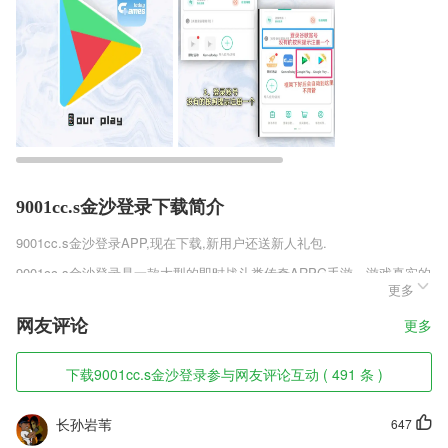
9001cc.s金沙登录下载简介
9001cc.s金沙登录
APP,现在下载,新用户还送新人礼包.
9001cc.s金沙登录是一款大型的即时战斗类传奇ARPG手游，游戏真实的
更多
还原了最真实的修罗战场，全程玩家都可以亲自上阵控制角色，万人攻沙
的热闹场景，喜欢热闹的话就来参加吧，谁赢得最后的胜利，就能获得限
网友评论
更多
定的装备和坐骑哦，你还在犹豫什么呢，破晓传世h5官方安卓版v1.0.1在
趣趣手游网等你来下载，感受万人攻城的场面。
下载9001cc.s金沙登录参与网友评论互动 ( 491 条 )
9001cc.s金沙登录软件特色
1,充电过程中显示进度和剩余时间，健康充电评分,轻松让电池更健康，
长孙岩苇
647
三种充电模式，更健康、更科学。