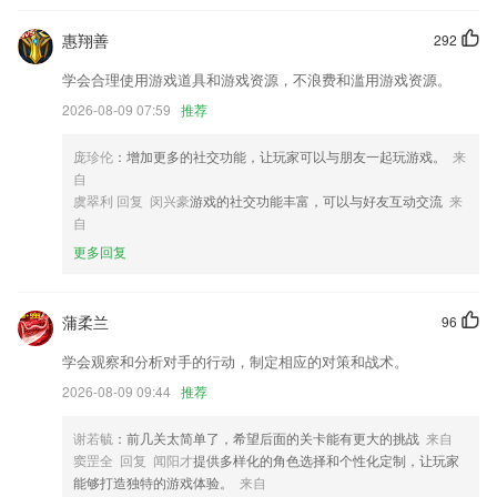
9001cc.s金沙登录更新了什么?
惠翔善
292
支持快递员姓名工号等自定义打印字段
学会合理使用游戏道具和游戏资源，不浪费和滥用游戏资源。
预订体验优化
2026-08-09 07:59
推荐
修改了添加工单程序步骤
庞珍伦
：增加更多的社交功能，让玩家可以与朋友一起玩游戏。
来
以上就是BOB·综合体育的介绍，如果您喜欢这款软件，您可以到应用商
自
店进行打分评论，说出您的使用经历，以帮助我们更好的对产品进行优化
虞翠利 回复 闵兴豪
游戏的社交功能丰富，可以与好友互动交流
来
修改。
自
定位超频违规专项整治
更多回复
本机号码一键登录功能，方便快捷；
联系我们
蒲柔兰
96
以上就是9001cc.s金沙登录的介绍，如果您喜欢这款软件，您可以到应
用商店进行打分评论，说出您的使用经历，以帮助我们更好的对产品进行
学会观察和分析对手的行动，制定相应的对策和战术。
优化修改。
2026-08-09 09:44
推荐
谢若毓
：前几关太简单了，希望后面的关卡能有更大的挑战
来自
窦罡全 回复 闻阳才
提供多样化的角色选择和个性化定制，让玩家
能够打造独特的游戏体验。
来自