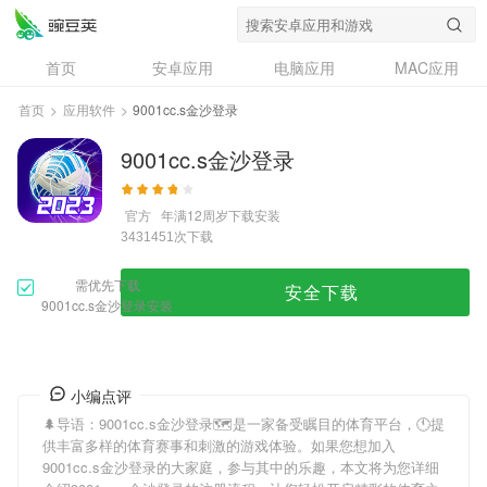
首页
安卓应用
电脑应用
MAC应用
资讯
专题
设计奖
创意应用
首页
>
应用软件
>
9001cc.s金沙登录
问答
9001cc.s金沙登录
官方
年满12周岁
下载安装
次下载
3431451
需优先下载
安全下载
9001cc.s金沙登录安装
小编点评
🌲导语：
9001cc.s金沙登录
🗺是一家备受瞩目的体育平台，🕚提
供丰富多样的体育赛事和刺激的游戏体验。如果您想加入
9001cc.s金沙登录
的大家庭，参与其中的乐趣，本文将为您详细