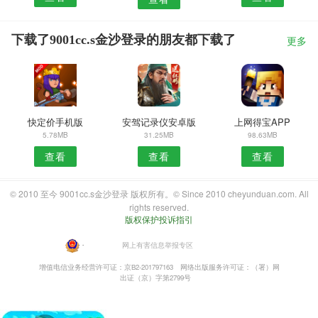
下载了9001cc.s金沙登录的朋友都下载了
更多
快定价手机版
安驾记录仪安卓版
上网得宝APP
5.78MB
31.25MB
98.63MB
查看
查看
查看
© 2010 至今 9001cc.s金沙登录 版权所有。© Since 2010 cheyunduan.com. All
rights reserved.
版权保护投诉指引
・
网上有害信息举报专区
增值电信业务经营许可证：京B2-201797163
网络出版服务许可证：（署）网
出证（京）字第2799号