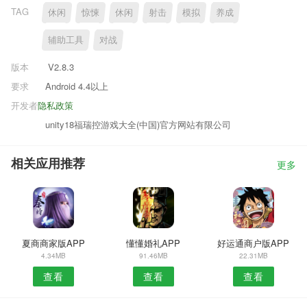
TAG
休闲
惊悚
休闲
射击
模拟
养成
辅助工具
对战
版本
V2.8.3
要求
Android 4.4以上
开发者
隐私政策
unity18福瑞控游戏大全(中国)官方网站有限公司
相关应用推荐
更多
夏商商家版APP
懂懂婚礼APP
好运通商户版APP
4.34MB
91.46MB
22.31MB
查看
查看
查看