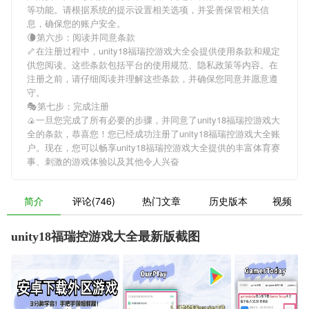
等功能。请根据系统的提示设置相关选项，并妥善保管相关信
息，确保您的账户安全。
🌘第六步：阅读并同意条款
🦴在注册过程中，
unity18福瑞控游戏大全
会提供使用条款和规定
供您阅读。这些条款包括平台的使用规范、隐私政策等内容。在
注册之前，请仔细阅读并理解这些条款，并确保您同意并愿意遵
守。
🎭第七步：完成注册
🍙一旦您完成了所有必要的步骤，并同意了
unity18福瑞控游戏大
全
的条款，恭喜您！您已经成功注册了unity18福瑞控游戏大全账
户。现在，您可以畅享
unity18福瑞控游戏大全
提供的丰富体育赛
事、刺激的游戏体验以及其他令人兴奋
简介
评论(746)
热门文章
历史版本
视频
unity18福瑞控游戏大全最新版截图