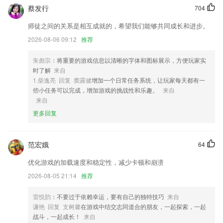
1,递变数据：
蔡发行
704
2,小巧轻便，设计简洁，制表打开迅速
师徒之间的关系是相互成就的，希望我们能够共同成长和进步。
3,书架：在这里对于自己阅读的资源进行管理，还能进行本地导入。
2026-08-06 09:12
推荐
4,最好的也是最全面的新闻资讯消息提供，分享有趣的事情出去；
朱彪宗
：将重要的游戏信息以清晰的字体和图标展示，方便玩家实
5,船舶详细信息查看，船舶类型、吃水、航速、吨位等
时了解
来自
6,考试指南涵盖了执业医师考试大纲、考试速记、考试经验和考前必读版
1.柴逸亮 回复 窦露健
增加一个日常任务系统，让玩家每天都有一
块，细心为考生提供一些考试小贴士
些小任务可以完成，增加游戏的挑战性和乐趣。
来自
来自
unity18福瑞控游戏大全软件优势
更多回复
1.手机在线教你如何去正确的学习一些关于普通话方面的知识。
2.·多媒体学习方式，便捷，友好的学习界面，无需培养2265用户使用习
范宏娥
64
惯就可轻松学习
优化游戏的加载速度和稳定性，减少卡顿和崩溃
3.考试分数和实际答题时间均和实际考试一致，真题卷模拟实际应试环
境，包括历年真题汇总
2026-08-05 21:14
推荐
4.人性化的设计
雷悦韵
：不要过于依赖幸运，要有自己的独特技巧
来自
5.·帮助您比较以不同编程语言编写的每个示例的语法，并在选择语言时
谦艳 回复 支树馨
在游戏中结交志同道合的朋友，一起探索，一起
作出经过深思熟虑的决定。
战斗，一起成长！
来自