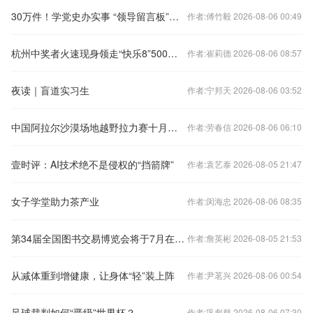
30万件！学党史办实事 “领导留言板”助力解决群众“急难愁盼”
作者:傅竹毅 2026-08-06 00:49
杭州中奖者火速现身领走“快乐8”500万大奖
作者:崔莉德 2026-08-06 08:57
夜读｜盲道实习生
作者:宁邦天 2026-08-06 03:52
中国阿拉尔沙漠场地越野拉力赛十月开赛
作者:劳春信 2026-08-06 06:10
壹时评：AI技术绝不是侵权的“挡箭牌”
作者:袁艺泰 2026-08-05 21:47
女子学堂助力茶产业
作者:闵海忠 2026-08-06 08:35
第34届全国图书交易博览会将于7月在杭州启幕
作者:詹英彬 2026-08-05 21:53
从减体重到增健康，让身体“轻”装上阵
作者:尹茗兴 2026-08-06 00:54
足球裁判如何“晋级”世界杯？
作者:巩彪群 2026-08-06 07:30