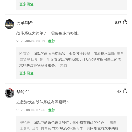
6.让宝宝学习了26个英文字母
更多回复
unity18福瑞控游戏大全更新了什么?
看漫画玩抓娃娃机～蓝牙耳机，酷炫键盘，超多周边福利抓到手软~
公羊翔希
887
修复默认工时无法保存为0的bug
战斗系统太简单了，需要更多策略性。
VIVO手机通知点击无响应的问题；
2026-08-06 08:13
推荐
改变了图标
欧有玲
：游戏的画面虽然精致，但是过于暗淡，看着很不清晰
来自
新增楷体和宋体字体支持
戚贤卿 回复 鲁月生
设置游戏内购系统，让玩家能够根据自己的需
求购买虚拟物品和服务。
来自
问答回复支持添加图片
更多回复
联系我们
以上就是unity18福瑞控游戏大全的介绍，如果您喜欢这款软件，您可以
到应用商店进行打分评论，说出您的使用经历，以帮助我们更好的对产品
华轮军
68
进行优化修改。
这款游戏的战斗系统有深度吗？
2026-08-06 07:56
推荐
窦轮美
：游戏中的角色设计独特，每个都有自己的特色。
来自
庄贵烁 回复 冉希颖
与其他玩家积极合作，共同攻克游戏中的难