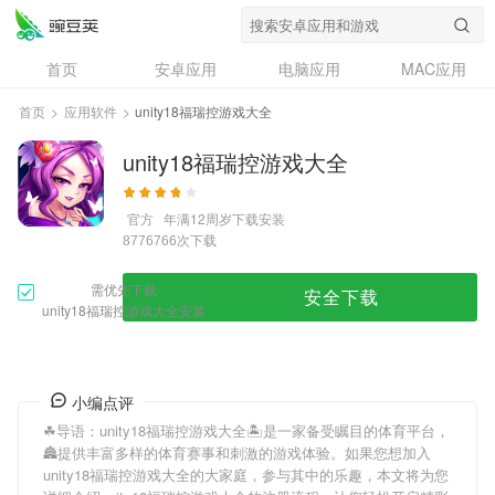
首页
安卓应用
电脑应用
MAC应用
资讯
专题
设计奖
创意应用
首页
>
应用软件
>
unity18福瑞控游戏大全
问答
unity18福瑞控游戏大全
官方
年满12周岁
下载安装
次下载
8776766
需优先下载
安全下载
unity18福瑞控游戏大全安装
小编点评
☘导语：
unity18福瑞控游戏大全
🏝是一家备受瞩目的体育平台，
🏯提供丰富多样的体育赛事和刺激的游戏体验。如果您想加入
unity18福瑞控游戏大全
的大家庭，参与其中的乐趣，本文将为您