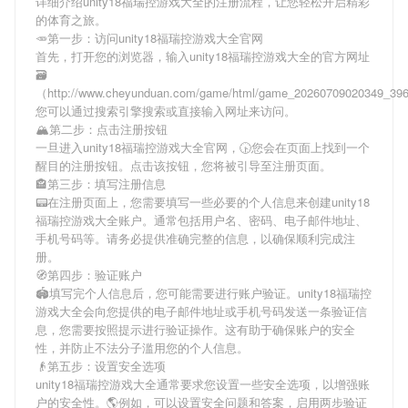
详细介绍
unity18福瑞控游戏大全
的注册流程，让您轻松开启精彩
的体育之旅。
🥕第一步：访问unity18福瑞控游戏大全官网
首先，打开您的浏览器，输入
unity18福瑞控游戏大全
的官方网址
🗃
（http://www.cheyunduan.com/game/html/game_20260709020349_3
您可以通过搜索引擎搜索或直接输入网址来访问。
🏔第二步：点击注册按钮
一旦进入
unity18福瑞控游戏大全
官网，🕟您会在页面上找到一个
醒目的注册按钮。点击该按钮，您将被引导至注册页面。
🏤第三步：填写注册信息
📟在注册页面上，您需要填写一些必要的个人信息来创建
unity18
福瑞控游戏大全
账户。通常包括用户名、密码、电子邮件地址、
手机号码等。请务必提供准确完整的信息，以确保顺利完成注
册。
🧭第四步：验证账户
🏟填写完个人信息后，您可能需要进行账户验证。
unity18福瑞控
游戏大全
会向您提供的电子邮件地址或手机号码发送一条验证信
息，您需要按照提示进行验证操作。这有助于确保账户的安全
性，并防止不法分子滥用您的个人信息。
👴第五步：设置安全选项
unity18福瑞控游戏大全
通常要求您设置一些安全选项，以增强账
户的安全性。🌎例如，可以设置安全问题和答案，启用两步验证