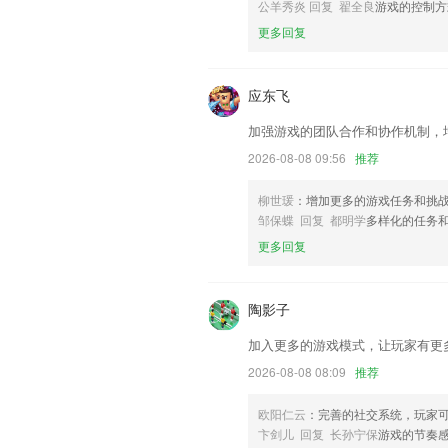
联系我们
公羊秀炎 回复 翟全良
游戏的控制方
以上就是伟德网上注册的介绍，如果您喜
更多回复
帮助我们更好的对产品进行优化修改。
应东飞
加强游戏的团队合作和协作机制，
2026-08-08 09:56
推荐
柳世瑗
：增加更多的游戏任务和挑
邹保蝶 回复 都明学
多样化的任务
更多回复
陶影子
加入更多的游戏模式，让玩家有更
2026-08-08 08:09
推荐
欧阳仁云
：完善的社交系统，玩家
卞剑儿 回复 长孙宁保
游戏的节奏