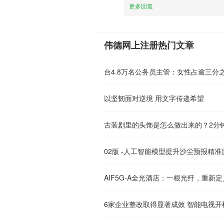
更多回复
伟德网上注册热门文章
台4.8万名公务员主管：女性占逾三分
以坚韧面对逆境 用文字传递希望
02版 -人工智能模型提升沙尘预报精
AIF5G-A全光酒店：一根光纤，重新
6家企业整改取得显著成效 智能电视开