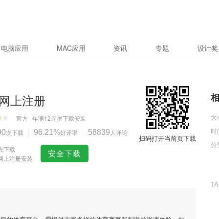
电脑应用
MAC应用
资讯
专题
设计奖
网上注册
大
官方
年满12周岁
下载安装
时
90
次下载
96.21%
好评率
58839
人评论
扫码打开当前页下载
分
先下载
安全下载
网上注册安装
T