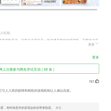
新人礼包.
修真冒险手游，你将在这里张开一场淋漓尽致的秘境冒险，不断地丰富
更多
断地闯荡，收集各路神兵，让自己能在全服争霸中勇闯第一，成为无人
更多
正版小说的阅读神器！
上注册参与网友评论互动 ( 68 条 )
专线已入驻，网点覆盖全中国，没有到不了的地方；
757
释经典知识、传播中华文化、探索前沿理论为办报宗旨。
它引人入胜的剧情和精彩的游戏机制让人难以自拔。
，可自定义提醒铃声。
个补充工具
彩蛋，有时候意外的发现会给你带来惊喜。
来自