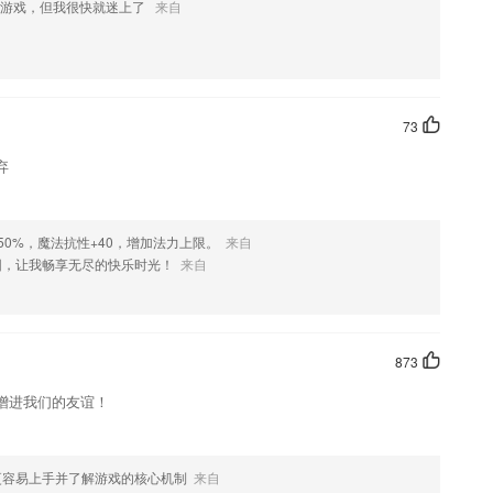
玩游戏，但我很快就迷上了
来自
良师益友，最终助力每一位学子考取理想的学府。
励在宝宝在快乐中学习。
73
维，自主探索科创原理
弃
无论您是已经得道的大神还是初出茅庐的菜鸟，它都将是您不可拒绝的节
也能听
50%，魔法抗性+40，增加法力上限。
来自
园，让我畅享无尽的快乐时光！
来自
873
配置国标配置设备升级导出数据系统设置等功能
增进我们的友谊！
更容易上手并了解游戏的核心机制
来自