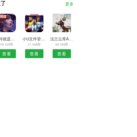
载了
更多
坚持就是胜利
小U文件管理安卓版
法兰云库APP
99.42MB
21.68MB
89.39MB
查看
查看
查看