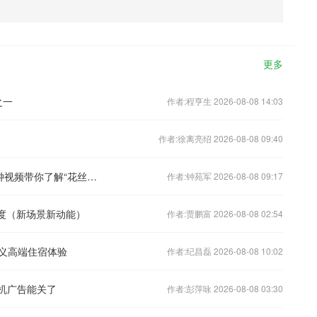
更多
之一
作者:程亨生 2026-08-08 14:03
作者:徐离亮绍 2026-08-08 09:40
古装剧里的头饰是怎么做出来的？2分钟视频带你了解“花丝镶嵌”老手艺
作者:钟苑军 2026-08-08 09:17
准度（新场景新动能）
作者:贾鹏富 2026-08-08 02:54
定义高端住宿体验
作者:纪昌磊 2026-08-08 10:02
机广告能关了
作者:彭萍咏 2026-08-08 03:30