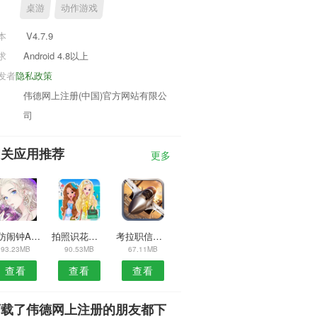
桌游
动作游戏
本
V4.7.9
求
Android 4.8以上
发者
隐私政策
伟德网上注册(中国)官方网站有限公
司
相关应用推荐
更多
模仿闹钟APP
拍照识花君安卓版
考拉职信安卓版
93.23MB
90.53MB
67.11MB
查看
查看
查看
下载了伟德网上注册的朋友都下