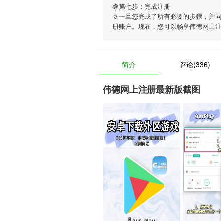
🍇第七步：完成注册
🏺一旦您完成了所有必要的步骤，并
册账户。现在，您可以畅享
伟德网上
简介
评论(336)
伟德网上注册最新版截图