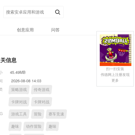
创意应用
问答
相关信息
扫一扫安装
小
45.49MB
伟德网上注册发现
更多
间
2026-08-08 14:03
类
策略游戏
传奇游戏
卡牌对战
卡牌对战
AG
游戏工具
冒险
赛车竞速
趣味
动作冒险
趣味