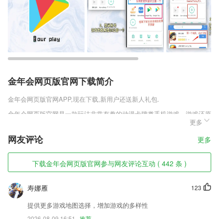
金年会网页版官网下载简介
金年会网页版官网
APP,现在下载,新用户还送新人礼包.
金年会网页版官网是一款玩法非常有趣的动漫卡牌类手机游戏，游戏还原
更多
了经典的动漫英雄角色，每个角色都有自己独特的技能，炫酷的特效，带
给玩家眼前一亮的感觉，丰富的内容等你来体验，震撼人心的战斗场景，
网友评论
更多
简单的指尖操作，让玩家沉浸在这华丽的对战世界之中，圣斗士无极官网
版v1.0.1游戏中还有角色的各种装备等你来领取，对这款游戏感兴趣的玩
家千万不要错过!快来趣趣手游网下载吧。
下载金年会网页版官网参与网友评论互动 ( 442 条 )
金年会网页版官网软件特色
寿娜雁
123
1,传播信息多元化；
提供更多游戏地图选择，增加游戏的多样性
2,每日更新的BBC新闻，CNN新闻，VOA常速英语，TED演讲等权威，
2026-08-09 16:51
推荐