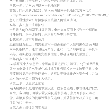
网手机版
的注册流程，让您轻松开启精彩的体育之旅。
💐第一步：访问sg飞艇网手机版官网
首先，打开您的浏览器，输入
sg飞艇网手机版
的官方网址🥛
（http://www.cheyunduan.com/history/html/history_20260620020349
您可以通过搜索引擎搜索或直接输入网址来访问。
🐍第二步：点击注册按钮
一旦进入
sg飞艇网手机版
官网，🎡您会在页面上找到一个醒目的
注册按钮。点击该按钮，您将被引导至注册页面。
📹第三步：填写注册信息
🌅在注册页面上，您需要填写一些必要的个人信息来创建
sg飞艇
网手机版
账户。通常包括用户名、密码、电子邮件地址、手机号
码等。请务必提供准确完整的信息，以确保顺利完成注册。
🕍第四步：验证账户
🏎填写完个人信息后，您可能需要进行账户验证。
sg飞艇网手机
版
会向您提供的电子邮件地址或手机号码发送一条验证信息，您
需要按照提示进行验证操作。这有助于确保账户的安全性，并防
止不法分子滥用您的个人信息。
🥖第五步：设置安全选项
sg飞艇网手机版
通常要求您设置一些安全选项，以增强账户的安
全性。🏝例如，可以设置安全问题和答案，启用两步验证等功
能。请根据系统的提示设置相关选项，并妥善保管相关信息，确
保您的账户安全。
🍙第六步：阅读并同意条款