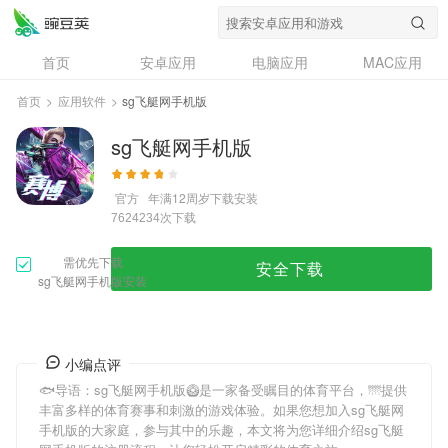
首页
安卓应用
电脑应用
MAC应用
资讯
专题
设计奖
创意应用
首页
>
应用软件
>
sg飞艇网手机版
问答
sg飞艇网手机版
官方
年满12周岁
下载安装
次下载
7624234
需优先下载
安全下载
sg飞艇网手机版安装
小编点评
🐟导语：
sg飞艇网手机版
🥝是一家备受瞩目的体育平台，🌁提供
丰富多样的体育赛事和刺激的游戏体验。如果您想加入
sg飞艇网
手机版
的大家庭，参与其中的乐趣，本文将为您详细介绍
sg飞艇