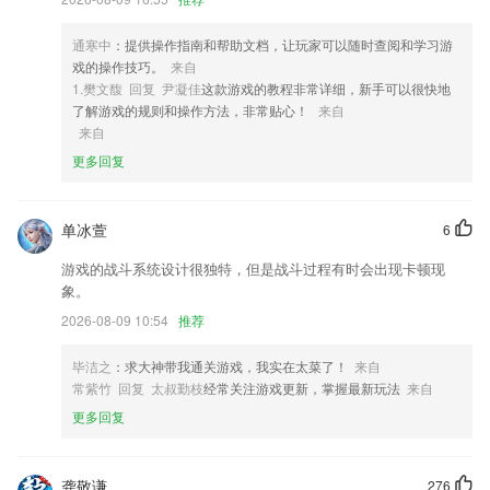
4,提供给您最需要的优质科普文章，个性化订阅，精准化推荐，让科普学
习更容易！
通寒中
：提供操作指南和帮助文档，让玩家可以随时查阅和学习游
戏的操作技巧。
来自
5,学霸都在用的作文学习工具
1.樊文馥 回复 尹凝佳
这款游戏的教程非常详细，新手可以很快地
6,接口清新，操作人性化
了解游戏的规则和操作方法，非常贴心！
来自
来自
sg飞艇网手机版软件优势
更多回复
1.完成学分挑战，即可兑换精美大奖！
2.形状画 有趣、可爱多形状画，孩子们最喜欢的创意绘画课！尊重儿童
单冰萱
6
的天性，把学习画画变成有趣的游戏，从孩子的兴趣出发，简单的形状拼
合成有趣的画。让绘画变的简单有趣。涂鸦是小孩子的最爱，如果家长没
游戏的战斗系统设计很独特，但是战斗过程有时会出现卡顿现
有时间陪孩子一起玩，孩子也会自己拿起笔来涂鸦，因为画画就是这么简
象。
单、好玩。但是，小孩子在画画初期，单一的涂鸦是不能长时间吸引他们
2026-08-09 10:54
推荐
的。形状和绘画的学习，给给孩子带来更多的快乐体验！枯燥的几何形状
变为有趣可爱的形状画，让每个孩子都轻松学习，体验绘画的无限乐趣！
毕洁之
：求大神带我通关游戏，我实在太菜了！
来自
3.『50分钟1对1名师在线陪练体验课免费领』
常紫竹 回复 太叔勤枝
经常关注游戏更新，掌握最新玩法
来自
4.主要就是为大家带来很多的物理相关内容，随时打开手机就可以在线学
更多回复
习
5.快捷设立课程内容，官方网全力以赴宣传策划课程内容助2265用户获得
龚敬谦
276
很多招生数；