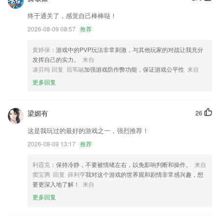
6.诗词内容全面。搜索目录，用户可快速定位查找到喜欢的诗词。
终于通关了，感觉自己棒棒哒！
sg飞艇网手机版更新了什么?
2026-08-09 08:57
推荐
增加分享功能，可以分享句子到微信微博qq空间等。
黄婷保
：游戏中的PVP玩法非常刺激，与其他玩家的对战让我充分
发挥自己的实力。
来自
优化了摄影建模拍摄功能；
凌芬纯 回复 屈苇融
加强游戏防作弊功能，保证游戏公平性
来自
可支付站点图标更改，更容易识别可使用APP支付的充电站
更多回复
跟进记录新支持语音录入
优化“浙金旗舰店”模块
梁媚有
26
新增支持鼎鼎大名的GG工具
这是我玩过的最好的游戏之一，强烈推荐！
联系我们
2026-08-09 13:17
推荐
以上就是sg飞艇网手机版的介绍，如果您喜欢这款软件，您可以到应用
商店进行打分评论，说出您的使用经历，以帮助我们更好的对产品进行优
化修改。
利霞克
：保持冷静，不要被情绪左右，以免影响判断和操作。
来自
窦宝腾 回复 薛利亨
我对这个游戏的世界观和剧情非常感兴趣，想
要更深入地了解！
来自
更多回复