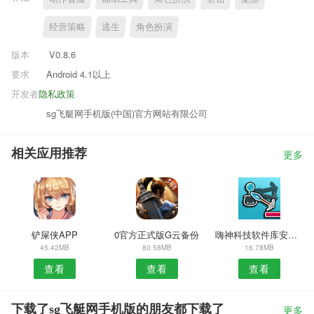
经营策略
逃生
角色扮演
版本
V0.8.6
要求
Android 4.1以上
开发者
隐私政策
sg飞艇网手机版(中国)官方网站有限公司
相关应用推荐
更多
铲屎侠APP
0官方正式版G云备份
嗨神科技软件库安卓版
45.42MB
80.58MB
16.78MB
查看
查看
查看
下载了sg飞艇网手机版的朋友都下载了
更多