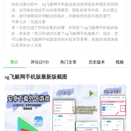
🆖在注册过程中，
sg飞艇网手机版
会提供使用条款和规定供您阅
读。这些条款包括平台的使用规范、隐私政策等内容。在注册之
前，请仔细阅读并理解这些条款，并确保您同意并愿意遵守。
🍑第七步：完成注册
🍹一旦您完成了所有必要的步骤，并同意了
sg飞艇网手机版
的条
款，恭喜您！您已经成功注册了sg飞艇网手机版账户。现在，您
可以畅享
sg飞艇网手机版
提供的丰富体育赛事、刺激的游戏体验
以及其他令人兴奋
简介
评论(213)
热门文章
历史版本
视频
sg飞艇网手机版最新版截图