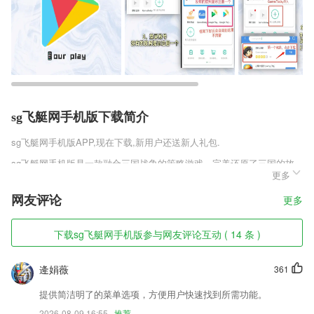
sg飞艇网手机版下载简介
sg飞艇网手机版
APP,现在下载,新用户还送新人礼包.
sg飞艇网手机版是一款融合三国战争的策略游戏，完美还原了三国的故
更多
事剧情，在游戏中玩家将拥有一座自己的陈词，你可以在这里研究科技，
训练更加强大的军队，当然各种强力的武将谋士也是必不可少的，带领他
网友评论
更多
们一起逐鹿天下完成统一三国的梦想。
sg飞艇网手机版软件特色
下载sg飞艇网手机版参与网友评论互动 ( 14 条 )
1,需要快速提升自己个人能力，才可以在考试时候轻松面对。
逄娟薇
361
2,方便的图书检索和下载。全网小说，任君搜索，一键收藏和下载想要的
图书，全部免费，全部免费；
提供简洁明了的菜单选项，方便用户快速找到所需功能。
3,即时通讯(满足文字、语音沟通以及传输文件等，可单人交流，群交流)
2026-08-09 16:55
推荐