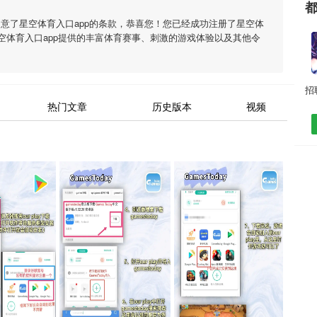
同意了
星空体育入口app
的条款，恭喜您！您已经成功注册了星空体
空体育入口app
提供的丰富体育赛事、刺激的游戏体验以及其他令
热门文章
历史版本
视频