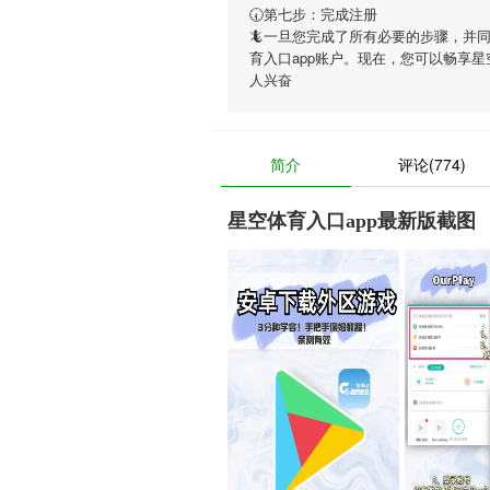
🕢第七步：完成注册
🦎一旦您完成了所有必要的步骤，并
育入口app账户。现在，您可以畅享
星
人兴奋
简介
评论(774)
星空体育入口app最新版截图