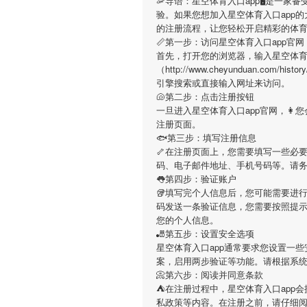
🦐导语：
星空体育入口app
🖥是一家
验。如果您想加入
星空体育入口app
的
的注册流程，让您轻松开启精彩的体
📏第一步：访问星空体育入口app官网
首先，打开您的浏览器，输入
星空体育
（http://www.cheyunduan.com/his
引擎搜索或直接输入网址来访问。
🐚第二步：点击注册按钮
一旦进入
星空体育入口app
官网，👩
注册页面。
🐟第三步：填写注册信息
🦴在注册页面上，您需要填写一些必
码、电子邮件地址、手机号码等。请
👅第四步：验证账户
🥡填写完个人信息后，您可能需要进
码发送一条验证信息，您需要按照提
您的个人信息。
🎳第五步：设置安全选项
星空体育入口app
通常要求您设置一些
案，启用两步验证等功能。请根据系
📀第六步：阅读并同意条款
⛺在注册过程中，
星空体育入口app
会
私政策等内容。在注册之前，请仔细