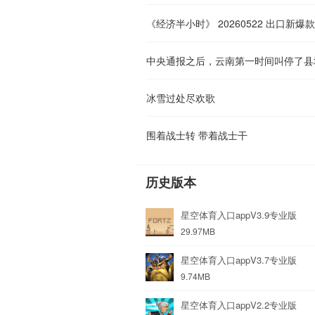
冰雪过处尽欢歌
围着战士转 带着战士干
历史版本
星空体育入口appV3.9专业版
29.97MB
星空体育入口appV3.7专业版
9.74MB
星空体育入口appV2.2专业版