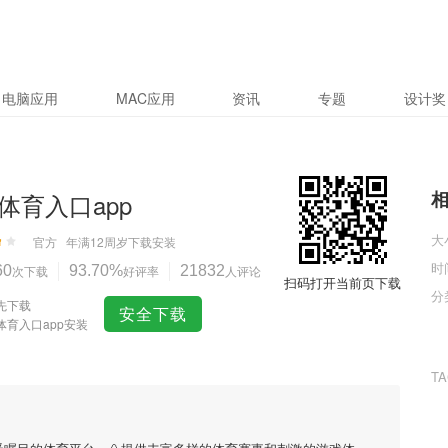
电脑应用
MAC应用
资讯
专题
设计奖
体育入口app
大
官方
年满12周岁
下载安装
时
60
次下载
93.70%
好评率
21832
人评论
扫码打开当前页下载
分
先下载
安全下载
体育入口app安装
T