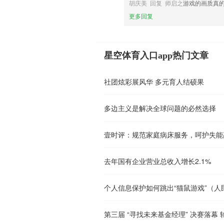
胡庆美 回复 师启之
游戏的画质真
更多回复
星空体育入口app热门文章
社团炫彩展风华 多元育人结硕果
多边主义是解决全球问题的必然选择
壹时评：规范家庭病床服务，呵护失能
去年国有企业营业总收入增长2.1%
个人信息保护如何跳出“猫鼠游戏”（人
第三届 “寻找未来基金经理” 决赛落幕