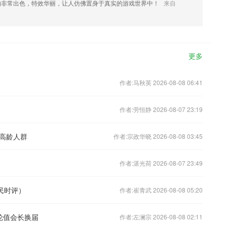
的非常出色，特效华丽，让人仿佛置身于真实的游戏世界中！
来自
更多
作者:马秋英 2026-08-08 06:41
作者:劳恒静 2026-08-07 23:19
高龄人群
作者:宗政华晓 2026-08-08 03:45
作者:湛光荷 2026-08-07 23:49
民时评）
作者:崔青武 2026-08-08 05:20
 轮值会长换届
作者:左澜宗 2026-08-08 02:11