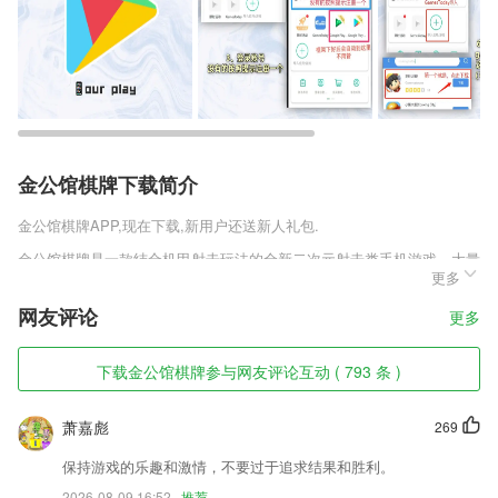
金公馆棋牌下载简介
金公馆棋牌
APP,现在下载,新用户还送新人礼包.
金公馆棋牌是一款结合机甲射击玩法的全新二次元射击类手机游戏，大量
更多
的二次元美少女登场，全新的剧情设定，你将要跟随这些少年们一起战
斗，为陷入深渊的世界点燃最后一根希望的烛火。唯美的画面和众多大牌
网友评论
更多
声优加盟，你将在游戏中体验别样的视听体验。
金公馆棋牌软件特色
下载金公馆棋牌参与网友评论互动 ( 793 条 )
1,模拟试卷,是骡子是马,拉出来遛遛
萧嘉彪
269
2,阅读热文的同时2265用户也看到了你的项目产品的宣传页，这就实现了
新闻软件的广告推广效果。
保持游戏的乐趣和激情，不要过于追求结果和胜利。
3,界面UI设计简洁，用起来也是很人性化的，支持缓存；
2026-08-09 16:52
推荐