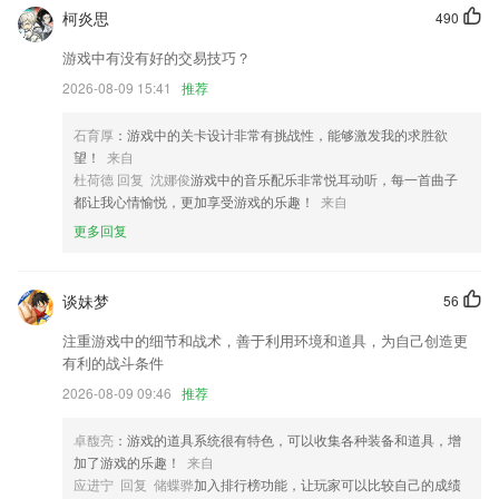
增加多个书籍来源，内容更丰富。
柯炎思
490
新增了多家保险公司同时报价的功能
游戏中有没有好的交易技巧？
扩大读书范围，增加读书体验！
2026-08-09 15:41
推荐
完善宝宝相册印成书功能；
石育厚
：游戏中的关卡设计非常有挑战性，能够激发我的求胜欲
联系我们
望！
来自
以上就是金公馆棋牌的介绍，如果您喜欢这款软件，您可以到应用商店进
杜荷德 回复 沈娜俊
游戏中的音乐配乐非常悦耳动听，每一首曲子
行打分评论，说出您的使用经历，以帮助我们更好的对产品进行优化修
都让我心情愉悦，更加享受游戏的乐趣！
来自
改。
更多回复
谈妹梦
56
注重游戏中的细节和战术，善于利用环境和道具，为自己创造更
有利的战斗条件
2026-08-09 09:46
推荐
卓馥亮
：游戏的道具系统很有特色，可以收集各种装备和道具，增
加了游戏的乐趣！
来自
应进宁 回复 储蝶骅
加入排行榜功能，让玩家可以比较自己的成绩