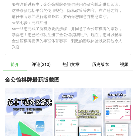
🍻在注册过程中，
金公馆棋牌
会提供使用条款和规定供您阅读。
这些条款包括平台的使用规范、隐私政策等内容。在注册之前，
请仔细阅读并理解这些条款，并确保您同意并愿意遵守。
🥙第七步：完成注册
🍩一旦您完成了所有必要的步骤，并同意了
金公馆棋牌
的条款，
恭喜您！您已经成功注册了金公馆棋牌账户。现在，您可以畅享
金公馆棋牌
提供的丰富体育赛事、刺激的游戏体验以及其他令人
兴奋
简介
评论(210)
热门文章
历史版本
视频
金公馆棋牌最新版截图