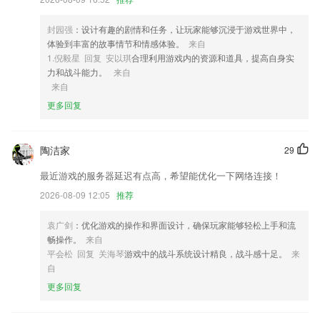
4,视频视频提取音频：从视频中提取自己喜欢的背景音乐。
封园强
：设计有趣的剧情和任务，让玩家能够沉浸于游戏世界中，
5,在线可以预约全国知名中医，线下直接可以看病；
体验到丰富的故事情节和情感体验。
来自
6,青医说教育经过5年考研陪读班的探索，2年执业医陪读班的学习，致力
1.倪毅星 回复 安以琪
合理利用游戏内的资源和道具，提高自身实
于帮助广大考生答疑解惑，提高分数。
力和战斗能力。
来自
来自
金公馆棋牌软件优势
更多回复
1.这里有推荐课程、我的课程等多种功能为你分享的，直接在手机上就能
去进行了解的哦。
陶洁家
29
2.，这是一个永久的完全免费的乐器调音器便于随时使用。
最近游戏的服务器延迟有点高，希望能优化一下网络连接！
3.四级名师的独家讲解六级考试各类题型的做题技巧，助您取得高分。
2026-08-09 12:05
推荐
4.会语音讲解数学问题解题思路,使用手机或平板就可随时随地学习
5.·反复练习所学单词及句型。随机抽查，快速掌握，英语学习更有效
袁广剑
：优化游戏的操作和界面设计，确保玩家能够轻松上手和流
畅操作。
来自
6.在线各种不同的学习方式，是款优质便捷的线上学习平台；
平会松 回复 关海琴
游戏中的战斗系统设计精良，战斗感十足。
来
金公馆棋牌更新了什么?
自
更多回复
错误修复。试图提高监测精度。
优化部分功能版块体验