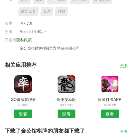
辅助工具
桌游
对战
版本
V7.7.0
要求
Android 4.4以上
开发者
隐私政策
金公馆棋牌(中国)官方网站有限公司
相关应用推荐
更多
GO资源管理器
巡逻安卓版
恒通打卡APP
75.0MB
69.47MB
43.36MB
查看
查看
查看
下载了金公馆棋牌的朋友都下载了
更多