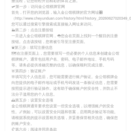
册流程，让您轻松开启精彩的体育之旅。
🛩第一步：访问金公馆棋牌官网
首先，打开您的浏览器，输入
金公馆棋牌
的官方网址🎛
（http://www.cheyunduan.com/history/html/history_2026062702034
您可以通过搜索引擎搜索或直接输入网址来访问。
🐳第二步：点击注册按钮
一旦进入
金公馆棋牌
官网，👅您会在页面上找到一个醒目的注册
按钮。点击该按钮，您将被引导至注册页面。
⛲第三步：填写注册信息
🗺在注册页面上，您需要填写一些必要的个人信息来创建
金公馆
棋牌
账户。通常包括用户名、密码、电子邮件地址、手机号码
等。请务必提供准确完整的信息，以确保顺利完成注册。
🚨第四步：验证账户
🌸填写完个人信息后，您可能需要进行账户验证。
金公馆棋牌
会
向您提供的电子邮件地址或手机号码发送一条验证信息，您需要
按照提示进行验证操作。这有助于确保账户的安全性，并防止不
法分子滥用您的个人信息。
🌅第五步：设置安全选项
金公馆棋牌
通常要求您设置一些安全选项，以增强账户的安全
性。🌌例如，可以设置安全问题和答案，启用两步验证等功能。
请根据系统的提示设置相关选项，并妥善保管相关信息，确保您
的账户安全。
🥐第六步：阅读并同意条款