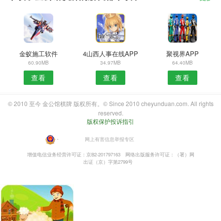
金蚁施工软件
4山西人事在线APP
聚视界APP
60.90MB
34.97MB
64.40MB
查看
查看
查看
© 2010 至今 金公馆棋牌 版权所有。© Since 2010 cheyunduan.com. All rights
reserved.
版权保护投诉指引
・
网上有害信息举报专区
增值电信业务经营许可证：京B2-201797163
网络出版服务许可证：（署）网
出证（京）字第2799号