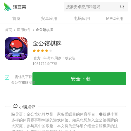
首页
安卓应用
电脑应用
MAC应用
资讯
专题
设计奖
创意应用
首页
>
应用软件
>
金公馆棋牌
问答
金公馆棋牌
官方
年满12周岁
下载安装
次下载
1081711
需优先下载
安全下载
金公馆棋牌安装
小编点评
🌇导语：
金公馆棋牌
🐸是一家备受瞩目的体育平台，🌑提供丰富
多样的体育赛事和刺激的游戏体验。如果您想加入
金公馆棋牌
的
大家庭，参与其中的乐趣，本文将为您详细介绍
金公馆棋牌
的注