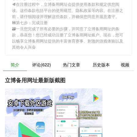
🥩在注册过程中，
立博备用网址
会提供使用条款和规定供您阅
读。这些条款包括平台的使用规范、隐私政策等内容。在注册之
前，请仔细阅读并理解这些条款，并确保您同意并愿意遵守。
💾第七步：完成注册
🗃一旦您完成了所有必要的步骤，并同意了
立博备用网址
的条
款，恭喜您！您已经成功注册了立博备用网址账户。现在，您可
以畅享
立博备用网址
提供的丰富体育赛事、刺激的游戏体验以及
其他令人兴奋
简介
评论(622)
热门文章
历史版本
视频
立博备用网址最新版截图