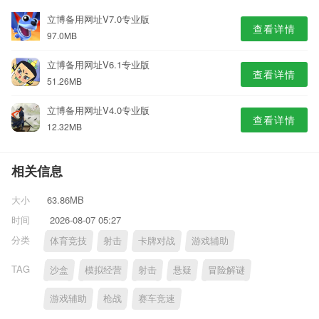
立博备用网址V7.0专业版
查看详情
97.0MB
立博备用网址V6.1专业版
查看详情
51.26MB
立博备用网址V4.0专业版
查看详情
12.32MB
相关信息
大小
63.86MB
时间
2026-08-07 05:27
分类
体育竞技
射击
卡牌对战
游戏辅助
TAG
沙盒
模拟经营
射击
悬疑
冒险解谜
游戏辅助
枪战
赛车竞速