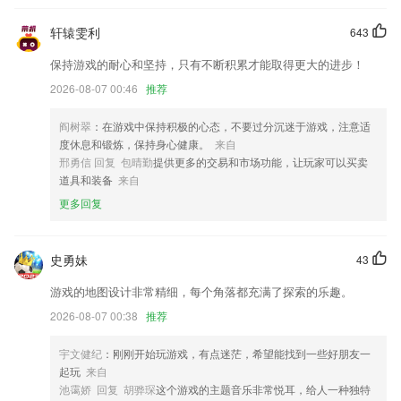
优化字词典功能，可以查看更多内容了
按月发放工资，按需匹配规模
轩辕雯利
643
修复播放器播放失败问题
保持游戏的耐心和坚持，只有不断积累才能取得更大的进步！
全新应用上架
2026-08-07 00:46
推荐
悬浮窗去除单位
阎树翠
：在游戏中保持积极的心态，不要过分沉迷于游戏，注意适
联系我们
度休息和锻炼，保持身心健康。
来自
以上就是天天彩票下载的介绍，如果您喜欢这款软件，您可以到应用商店
邢勇信 回复 包晴勤
提供更多的交易和市场功能，让玩家可以买卖
进行打分评论，说出您的使用经历，以帮助我们更好的对产品进行优化修
道具和装备
来自
改。
更多回复
史勇妹
43
游戏的地图设计非常精细，每个角落都充满了探索的乐趣。
2026-08-07 00:38
推荐
宇文健纪
：刚刚开始玩游戏，有点迷茫，希望能找到一些好朋友一
起玩
来自
池霭娇 回复 胡骅琛
这个游戏的主题音乐非常悦耳，给人一种独特