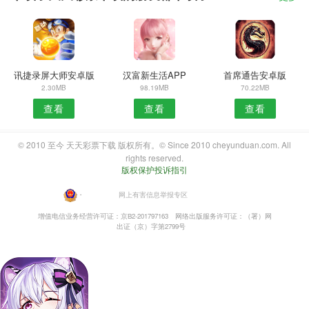
讯捷录屏大师安卓版
汉富新生活APP
首席通告安卓版
2.30MB
98.19MB
70.22MB
查看
查看
查看
© 2010 至今 天天彩票下载 版权所有。© Since 2010 cheyunduan.com. All
rights reserved.
版权保护投诉指引
・
网上有害信息举报专区
增值电信业务经营许可证：京B2-201797163
网络出版服务许可证：（署）网
出证（京）字第2799号