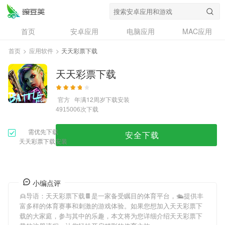
首页
安卓应用
电脑应用
MAC应用
资讯
专题
设计奖
创意应用
首页
>
应用软件
>
天天彩票下载
问答
天天彩票下载
官方
年满12周岁
下载安装
次下载
4915006
需优先下载
安全下载
天天彩票下载安装
小编点评
👱导语：
天天彩票下载
🍫是一家备受瞩目的体育平台，🛳提供丰
富多样的体育赛事和刺激的游戏体验。如果您想加入
天天彩票下
载
的大家庭，参与其中的乐趣，本文将为您详细介绍
天天彩票下