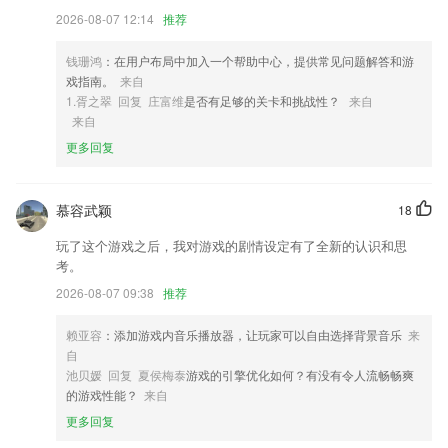
2026-08-07 12:14
推荐
4,去水印处理效果提升。
5,支持从Android 5以上的所有版本，兼容性超好
钱珊鸿
：在用户布局中加入一个帮助中心，提供常见问题解答和游
6,内置了超强大的拍摄功能，许多种类型的证件照，都可以满足大家。
戏指南。
来自
1.胥之翠 回复 庄富维
是否有足够的关卡和挑战性？
来自
天天彩票下载软件优势
来自
1.：用户可以自定义设置2265中心内所有设置功能；
更多回复
2.实时更新的诸多优质歌曲供你查看了解，便于你更好的进行操作。
3.我们提供有趣有效的学习游戏，让幼儿对周围的事物、现象感兴趣，有
慕容武颖
18
好奇心和求知欲。
玩了这个游戏之后，我对游戏的剧情设定有了全新的认识和思
4.宝宝巴士(BabyBus),专注启蒙，而不仅仅是教育。
考。
5.为2265用户提供了各种优质的英语练习题库，随时都可以在这里刷题练
2026-08-07 09:38
推荐
习，掌握更多的英语知识；
赖亚容
：添加游戏内音乐播放器，让玩家可以自由选择背景音乐
来
6.自由选择适合自己的外教，课后师生双向打分，追踪课堂满意度，用日
自
本匠心，打造高品质教学服务
池贝媛 回复 夏侯梅泰
游戏的引擎优化如何？有没有令人流畅畅爽
天天彩票下载更新了什么?
的游戏性能？
来自
更多回复
扫码识别提速，开锁速度更快哦！