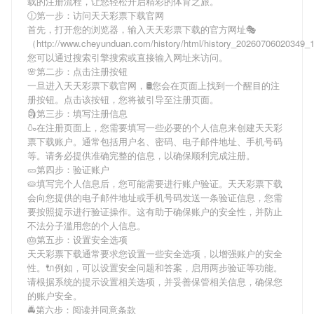
载
的注册流程，让您轻松开启精彩的体育之旅。
🕧第一步：访问天天彩票下载官网
首先，打开您的浏览器，输入
天天彩票下载
的官方网址🎭
（http://www.cheyunduan.com/history/html/history_20260706020349
您可以通过搜索引擎搜索或直接输入网址来访问。
🌸第二步：点击注册按钮
一旦进入
天天彩票下载
官网，🛢您会在页面上找到一个醒目的注
册按钮。点击该按钮，您将被引导至注册页面。
🗿第三步：填写注册信息
🍶在注册页面上，您需要填写一些必要的个人信息来创建
天天彩
票下载
账户。通常包括用户名、密码、电子邮件地址、手机号码
等。请务必提供准确完整的信息，以确保顺利完成注册。
🥒第四步：验证账户
🥧填写完个人信息后，您可能需要进行账户验证。
天天彩票下载
会向您提供的电子邮件地址或手机号码发送一条验证信息，您需
要按照提示进行验证操作。这有助于确保账户的安全性，并防止
不法分子滥用您的个人信息。
🎂第五步：设置安全选项
天天彩票下载
通常要求您设置一些安全选项，以增强账户的安全
性。🔌例如，可以设置安全问题和答案，启用两步验证等功能。
请根据系统的提示设置相关选项，并妥善保管相关信息，确保您
的账户安全。
🚔第六步：阅读并同意条款