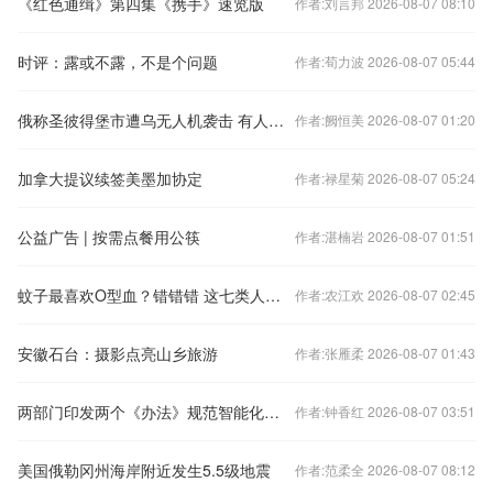
《红色通缉》第四集《携手》速览版
作者:刘言邦 2026-08-07 08:10
时评：露或不露，不是个问题
作者:荀力波 2026-08-07 05:44
俄称圣彼得堡市遭乌无人机袭击 有人员受伤
作者:阙恒美 2026-08-07 01:20
加拿大提议续签美墨加协定
作者:禄星菊 2026-08-07 05:24
公益广告 | 按需点餐用公筷
作者:湛楠岩 2026-08-07 01:51
蚊子最喜欢O型血？错错错 这七类人在它们眼里才是“真香”
作者:农江欢 2026-08-07 02:45
安徽石台：摄影点亮山乡旅游
作者:张雁柔 2026-08-07 01:43
两部门印发两个《办法》规范智能化煤矿建设
作者:钟香红 2026-08-07 03:51
美国俄勒冈州海岸附近发生5.5级地震
作者:范柔全 2026-08-07 08:12