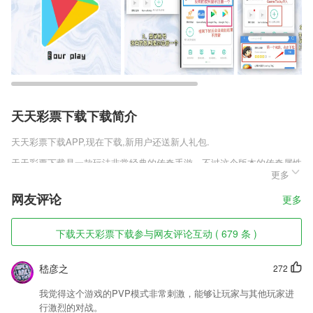
天天彩票下载下载简介
天天彩票下载
APP,现在下载,新用户还送新人礼包.
天天彩票下载是一款玩法非常经典的传奇手游，不过这个版本的传奇属性
更多
改的就比较夸张，让玩家的战斗力高的离谱，一秒十刀刀刀暴击，各种增
益buff全都加持，让你每一刀都带有所有的元素攻击，轻松秒杀所有bos
网友评论
更多
s，快来下载这款传奇尝试一下吧。
天天彩票下载软件特色
下载天天彩票下载参与网友评论互动 ( 679 条 )
1,【订单统一处理】待处理订单及时跟进，不错过1个订单
嵇彦之
272
2,多样化的魔术功能让您可以随时快速体验和查看各种相机功能的便利
性；
我觉得这个游戏的PVP模式非常刺激，能够让玩家与其他玩家进
3,【格式转换】
行激烈的对战。