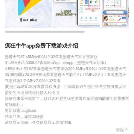
疯狂牛牛app免费下载游戏介绍
墨迹天气
87.45MB
v9.0812.02
查看
墨迹天气官方最新版
91.36MB
v9.0308.02
查看
MoWeatherapp（墨迹天气国际版）
4.58MB
v1.50.02
查看
墨迹天气苹果版
300.5MB
v9.0404.04
查看
墨迹天气
2018电脑版
20.3MB
暂无
查看
墨迹天气软件
21.13MB
v2.2.1.1
查看
墨迹天
气急速版
3.74MB
v7.0204.02
查看
(5)提供标准SDK开发接口和协议，可非常快速的提供给各类有身份认证
需要的应用系统进行接入和使用
购物前来这里就对了，领取各种好货优惠券带你享受购物能够为你带来的
省钱福利；
更新日志-bugfixed。
精选品牌，爆款加好货
消息展示页面，各类信息展示更加详细。
收起