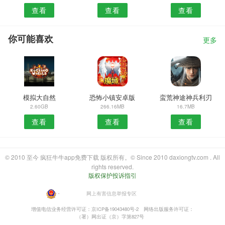
查看
查看
查看
你可能喜欢
更多
模拟大自然
恐怖小镇安卓版
蛮荒神途神兵利刃
2.60GB
266.16MB
16.7MB
查看
查看
查看
© 2010 至今 疯狂牛牛app免费下载 版权所有。© Since 2010 daxiongtv.com . All
rights reserved.
版权保护投诉指引
・
网上有害信息举报专区
增值电信业务经营许可证：京ICP备19043480号-2
网络出版服务许可证：
（署）网出证（京）字第827号