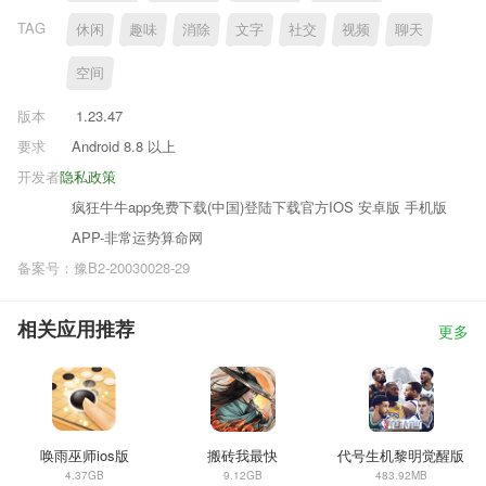
TAG
休闲
趣味
消除
文字
社交
视频
聊天
空间
版本
1.23.47
要求
Android 8.8 以上
开发者
隐私政策
疯狂牛牛app免费下载(中国)登陆下载官方IOS 安卓版 手机版
APP-非常运势算命网
备案号：豫B2-20030028-29
相关应用推荐
更多
唤雨巫师ios版
搬砖我最快
代号生机黎明觉醒版
4.37GB
9.12GB
483.92MB