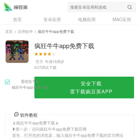
疯狂牛牛app免费下载
首页
安卓应用
电脑应用
MAC应用
资讯
专题
设计奖
创意应用
首页
>
应用软件
>
疯狂牛牛app免费下载
问答
疯狂牛牛app免费下载
官方
年满16周岁
次下载
62708
需优先下载
安全下载
疯狂牛牛app免费下载
需下载豌豆荚APP
软件教程
📡疯狂牛牛app免费下载📡
❥第一步：访问疯狂牛牛app免费下载官网
首先，打开您的浏览器，输入疯狂牛牛app免费下载的官方网址