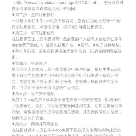
（http://www.cheyunduan.com/tags-3912-0.html）。您可以通过
搜索引擎搜索或直接输入网址来访问。
❥第二步：点击注册按钮
一旦进入疯狂牛牛app免费下载官网，您会在页面上找到一个醒
目的注册按钮。点击该按钮，您将被引导至注册页面。
❥第三步：填写注册信息
在注册页面上，您需要填写一些必要的个人信息来创建疯狂牛牛
app免费下载账户。通常包括用户名、❥密码、❥电子邮件地址、
❥手机号码等。请务必提供准确完整的信息，以确保顺利完成注
册。
❥第四步：验证账户
填写完个人信息后，您可能需要进行账户验证。疯狂牛牛app免
费下载会向您提供的电子邮件地址或手机号码发送一条验证信
息，您需要按照提示进行验证操作。这有助于确保账户的安全
性，并防止不法分子滥用您的个人信息。
❥第五步：设置安全选项
疯狂牛牛app免费下载通常要求您设置一些安全选项，以增强账
户的安全性。例如，可以设置安全问题和答案，启用两步验证等
功能。请根据系统的提示设置相关选项，并妥善保管相关信息，
确保您的账户安全。
❥第六步：阅读并同意条款
在注册过程中，疯狂牛牛app免费下载会提供使用条款和规定供
您阅读。这些条款包括平台的使用规范、❥隐私政策等内容。在