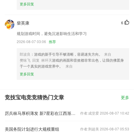
更多回复
柴英康
6
规划游戏时间，避免沉迷影响生活和学习
2026-08-07 03:06
推荐
郎波良
：游戏的新手引导不够清晰，容易迷失方向。
来自
樊咏飞 回复 林环天
游戏的画面和音效都非常出色，让我仿佛置身
于一个真实的游戏世界中。
来自
更多回复
竞技宝电竞竞猜热门文章
更多
厉兵秣马厚积薄发 新7星彩在江西渐入佳境
作者:成堂爱 2026-08-07 10:42
美国务院计划进行大规模重组
作者:荆超美 2026-08-07 05:53