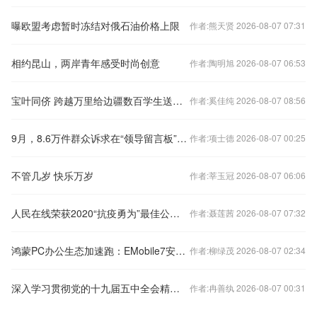
曝欧盟考虑暂时冻结对俄石油价格上限
作者:熊天贤 2026-08-07 07:31
相约昆山，两岸青年感受时尚创意
作者:陶明旭 2026-08-07 06:53
宝叶同侪 跨越万里给边疆数百学生送教 ——智慧同侪课堂再次走进新疆叶城二中
作者:奚佳纯 2026-08-07 08:56
9月，8.6万件群众诉求在“领导留言板”上获回复
作者:项士德 2026-08-07 00:25
不管几岁 快乐万岁
作者:莘玉冠 2026-08-07 06:06
人民在线荣获2020“抗疫勇为”最佳公益实践雇主称号
作者:聂莲茜 2026-08-07 07:32
鸿蒙PC办公生态加速跑：EMobile7安全域交互体验升级，云加支持桌面卡片、全手势截图
作者:柳绿茂 2026-08-07 02:34
深入学习贯彻党的十九届五中全会精神 为实现更加充分更高质量就业提供有力法治保障
作者:冉善纨 2026-08-07 00:31