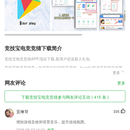
竞技宝电竞竞猜下载简介
竞技宝电竞竞猜
APP,现在下载,新用户还送新人礼包.
竞技宝电竞竞猜是一款非常好玩的闯关游戏，bogafin安卓手机版中你将
更多
会操纵一个小人开始自己的冒险过程，游戏中有着大量的关卡等待你去完
成它们，你将会在这里见到许多奇怪的生物，需要将它们全部击杀并获得
网友评论
更多
许多的奖励，开始自己更多的冒险。
竞技宝电竞竞猜软件特色
下载竞技宝电竞竞猜参与网友评论互动 ( 415 条 )
1,将政务服务向移动端拓展延伸，实现与群众密切相关的政务服务、公共
服务、社会服务事项的移动政务服务平台。
贡琳苛
335
2,通过这个软件了解一些前沿信息，提前了解相关信息。
增加游戏音效和背景音乐，提升游戏氛围。
3,【进度管理】自动记忆观看进度，再也不会忘记看到第几集，更新还有
2026-08-07 10:42
推荐