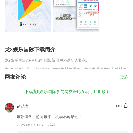
龙8娱乐国际下载简介
龙8娱乐国际
APP,现在下载,新用户还送新人礼包.
龙8娱乐国际是一款非常好玩的热血塔防手游，游戏中采用的经典的塔防
模式，并且融入了Q版的元素设计，使得游戏中的画风非常的唯美，不同
网友评论
更多
种类的塔防在这里都有不同的效果，为了能够抵抗敌人的进攻，你必须要
排兵布阵，你的任务就是要守护住你的水晶塔。
下载龙8娱乐国际参与网友评论互动 ( 148 条 )
龙8娱乐国际软件特色
谈洁育
601
1,权威名师授课
2,腾讯视频鸿蒙版qq音乐鸿蒙版全民k歌鸿蒙版app微信鸿蒙版本腾讯新
爆款装备，超高爆率，机会不容错过！
闻鸿蒙版qq鸿蒙版本小企鹅乐园tv版本2022手机qq浏览器最新版本腾讯
2026-08-06 17:49
推荐
会议鸿蒙版腾讯微视app全民K歌电音软件手机版手机腾讯新闻app客户端