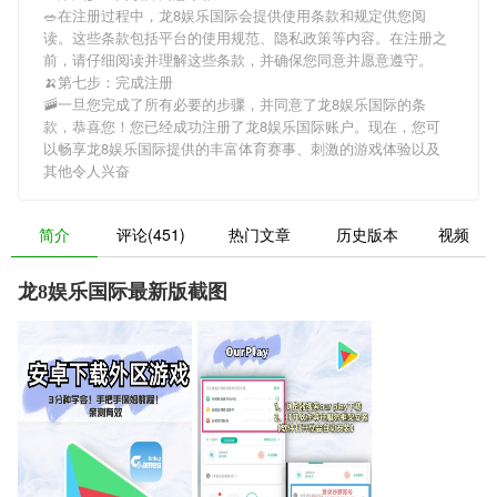
🥗在注册过程中，
龙8娱乐国际
会提供使用条款和规定供您阅
读。这些条款包括平台的使用规范、隐私政策等内容。在注册之
前，请仔细阅读并理解这些条款，并确保您同意并愿意遵守。
🍌第七步：完成注册
🚠一旦您完成了所有必要的步骤，并同意了
龙8娱乐国际
的条
款，恭喜您！您已经成功注册了龙8娱乐国际账户。现在，您可
以畅享
龙8娱乐国际
提供的丰富体育赛事、刺激的游戏体验以及
其他令人兴奋
简介
评论(451)
热门文章
历史版本
视频
龙8娱乐国际最新版截图