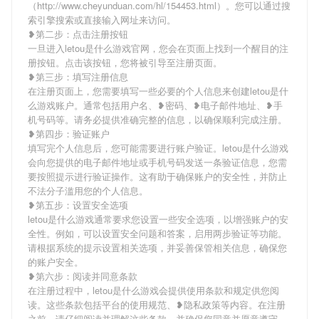
（http://www.cheyunduan.com/hl/154453.html）。您可以通过搜
索引擎搜索或直接输入网址来访问。
❥第二步：点击注册按钮
一旦进入letou是什么游戏官网，您会在页面上找到一个醒目的注
册按钮。点击该按钮，您将被引导至注册页面。
❥第三步：填写注册信息
在注册页面上，您需要填写一些必要的个人信息来创建letou是什
么游戏账户。通常包括用户名、❥密码、❥电子邮件地址、❥手
机号码等。请务必提供准确完整的信息，以确保顺利完成注册。
❥第四步：验证账户
填写完个人信息后，您可能需要进行账户验证。letou是什么游戏
会向您提供的电子邮件地址或手机号码发送一条验证信息，您需
要按照提示进行验证操作。这有助于确保账户的安全性，并防止
不法分子滥用您的个人信息。
❥第五步：设置安全选项
letou是什么游戏通常要求您设置一些安全选项，以增强账户的安
全性。例如，可以设置安全问题和答案，启用两步验证等功能。
请根据系统的提示设置相关选项，并妥善保管相关信息，确保您
的账户安全。
❥第六步：阅读并同意条款
在注册过程中，letou是什么游戏会提供使用条款和规定供您阅
读。这些条款包括平台的使用规范、❥隐私政策等内容。在注册
之前，请仔细阅读并理解这些条款，并确保您同意并愿意遵守。