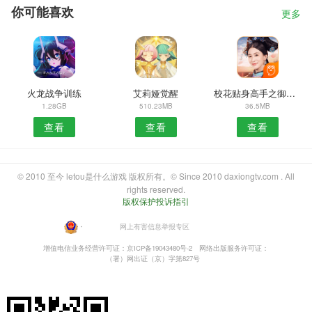
你可能喜欢
更多
火龙战争训练
艾莉娅觉醒
校花贴身高手之御姐萝莉
1.28GB
510.23MB
36.5MB
查看
查看
查看
© 2010 至今 letou是什么游戏 版权所有。© Since 2010 daxiongtv.com . All
rights reserved.
版权保护投诉指引
・
网上有害信息举报专区
增值电信业务经营许可证：京ICP备19043480号-2
网络出版服务许可证：
（署）网出证（京）字第827号