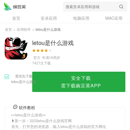
letou是什么游戏
首页
安卓应用
电脑应用
MAC应用
资讯
专题
设计奖
创意应用
首页
>
应用软件
>
letou是什么游戏
问答
letou是什么游戏
官方
年满16周岁
次下载
7427
需优先下载
安全下载
letou是什么游戏
需下载豌豆荚APP
软件教程
🍬letou是什么游戏🍬
❥第一步：访问letou是什么游戏官网
首先，打开您的浏览器，输入letou是什么游戏的官方网址