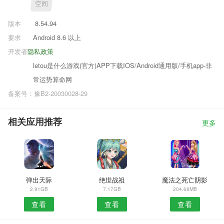
空间
版本
8.54.94
要求
Android 8.6 以上
开发者
隐私政策
letou是什么游戏(官方)APP下载IOS/Android通用版/手机app-非
常运势算命网
备案号：豫B2-20030028-29
相关应用推荐
更多
弹出天际
绝世战祖
魔法之死亡阴影
2.91GB
7.17GB
204.68MB
查看
查看
查看