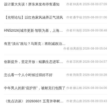
设计重大失误！胖东来发布停售通知
作者:钟真奇 2026-08-09 07:09
【光明论坛】以红色家风涵养正气清风
作者:桑亨福 2026-08-09 01:06
HNS2026|城市更新·智联为基，上海院样板点现场会在沪成功举办，共探高品质园区创新发展路径
作者:叶海彩 2026-08-09 08:48
有意“淡出”政坛？马斯克：将削减政治开支
作者:徐离彪强 2026-08-09 05:04
创新提升，坚定开放：鲲鹏生态进军智能体时代
作者:宗民骅 2026-08-09 04:57
怎么看一个人小时候过得好不好
作者:荆珠育 2026-08-09 00:28
中年男人的新“庇护所”，被耐克们包围了
作者:滕云榕 2026-08-09 04:06
《焦点访谈》 20260601 五育并举树新人
作者:房山彪 2026-08-09 03:43