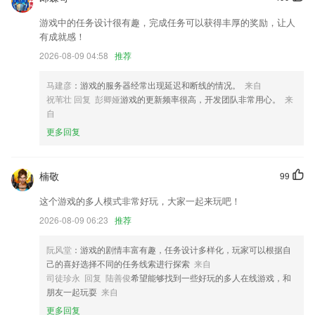
游戏中的任务设计很有趣，完成任务可以获得丰厚的奖励，让人
增加了图片修复功能
有成就感！
增加Dex混淆对抗功能（VIP）
2026-08-09 04:58
推荐
增加Dex混淆对抗功能（VIP）
马建彦
：游戏的服务器经常出现延迟和断线的情况。
来自
智商测试流程优化
祝苇壮 回复 彭卿娅
游戏的更新频率很高，开发团队非常用心。
来
小火箭强力升级，深度清理顽固进程
自
质检模块增加打印销售单；
更多回复
联系我们
以上就是letou3官网登陆的介绍，如果您喜欢这款软件，您可以到应用商
楠敬
99
店进行打分评论，说出您的使用经历，以帮助我们更好的对产品进行优化
修改。
这个游戏的多人模式非常好玩，大家一起来玩吧！
2026-08-09 06:23
推荐
阮风堂
：游戏的剧情丰富有趣，任务设计多样化，玩家可以根据自
己的喜好选择不同的任务线索进行探索
来自
司徒珍永 回复 陆善俊
希望能够找到一些好玩的多人在线游戏，和
朋友一起玩耍
来自
更多回复