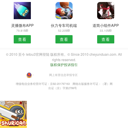
灵播微布APP
伙力专车司机端
道简小组件APP
79.81MB
52.20MB
33.10MB
查看
查看
查看
© 2010 至今 letou3官网登陆 版权所有。© Since 2010 cheyunduan.com. All
rights reserved.
版权保护投诉指引
・
网上有害信息举报专区
增值电信业务经营许可证：京B2-201797163
网络出版服务许可证：（署）网
出证（京）字第2799号