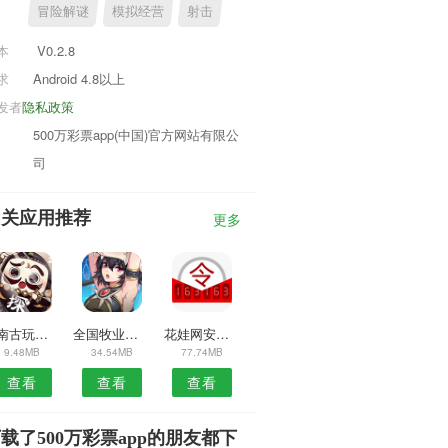
冒险解谜
模拟经营
射击
本
V0.2.8
求
Android 4.8以上
发者
隐私政策
500万彩票app(中国)官方网站有限公
司
相关应用推荐
更多
河南古玩安卓版
全国牧业平台安卓版
花娃网安卓版
9.48MB
34.54MB
77.74MB
查看
查看
查看
载了500万彩票app的朋友都下