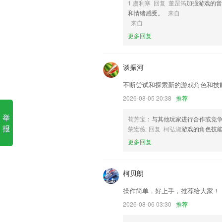
1.虞利寒 回复 董罡筠
加强游戏的音
500万彩票app软件优势
和情绪感受。
来自
来自
1.·作业讲解：即问即答，老师为你一步一
更多回复
2.APP会自动将太过简单和太过困难的书
3.建立有家庭跟踪、孩子素质考核、家庭
谈振河
家长与孩子共同成长！
4.安全性高，数据使用安全加密算法；
不断尝试和探索新的游戏角色和技
5.：遇到生字、错别字、易错字可以一键
2026-08-05 20:38
推荐
6.：全网题库实时更新
举
荀芳宝
：与其他玩家进行合作或竞
500万彩票app更新了什么?
报
荣宏薇 回复 柯弘淑
游戏的角色技
更多回复
增加设备权限动态申请功能
新增 计算器
柯贝朗
优化公里数计算方式
甜言蜜语标识支持补卡——不再担心忘记
操作简单，好上手，推荐给大家！
标签图标无法更改问题
2026-08-06 03:30
推荐
爆款秒杀！品质毛衣29元起批