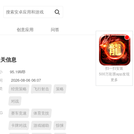
创意应用
问答
相关信息
扫一扫安装
小
95.19MB
500万彩票app发现
更多
间
2026-08-06 06:07
类
经营策略
飞行射击
策略
对战
AG
赛车竞速
体育竞技
卡牌对战
游戏辅助
惊悚