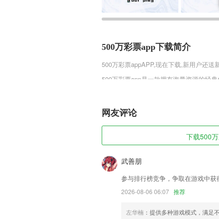
500万彩票app下载简介
500万彩票app
APP,现在下载,新用户还送
500万彩票app是一款拥有海量资源的
拥有各种红装神器和套装都是可以进行领
一定的奖励。
网友评论
500万彩票app软件特色
1,选择慧升考研不会让高考学子失望！我
下载500万
2,主要为教师和学生提供课前、课中、课
教师、教研员及教育管理者线上培训和研
武善朋
3,精确的电量显示，合理预估续航时间；
参与排行榜竞争，争取在游戏中获
4,可以评估员工的各种技能，参与课程的
2026-08-06 06:07
推荐
5,视频滤镜：丰富的滤镜可以让你拍摄出不
左华楠
：提供多种游戏模式，满足
6,为考生提供高考志愿模拟填报系统，对