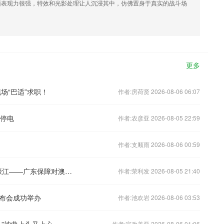
面表现力很强，特效和光影处理让人沉浸其中，仿佛置身于真实的战斗场
更多
场“巴适”求职！
作者:房荷贤 2026-08-06 06:07
区停电
作者:农彦亚 2026-08-05 22:59
作者:支顺雨 2026-08-06 00:59
澳门回归祖国25周年丨粤澳共济 水润濠江——广东保障对澳门年供水1亿立方米
作者:荣利发 2026-08-05 21:40
布会成功举办
作者:池欢岩 2026-08-06 03:53
”神曲上头又上心
作者:宗政美亚 2026-08-06 01:06