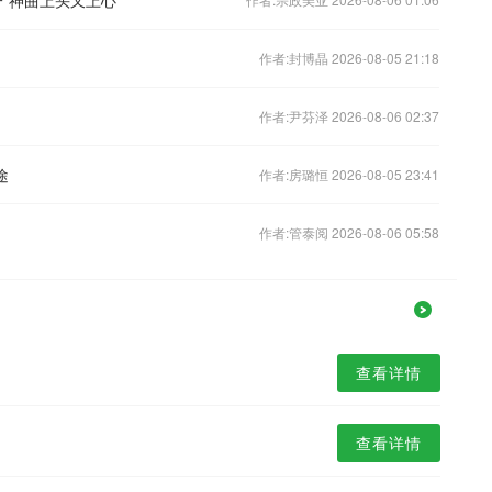
作者:封博晶 2026-08-05 21:18
作者:尹芬泽 2026-08-06 02:37
途
作者:房璐恒 2026-08-05 23:41
作者:管泰阅 2026-08-06 05:58
查看详情
查看详情