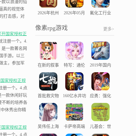
是一款以浪漫的仙
合新图景
民币？
私设限高架
逼真的视觉体
2026年杭州
2026年05月
氟化工行业
当地：拆
的打击感，对
西湖区民办
24日新闻联
月报：2026
像素rpg游戏
更多>
小学招生简
播文字版
年5月月度观
.打开国家授权正
章汇总
察 制冷剂价
就注册一个。4.
格持续上行
台》是一款著名网
PTFE有望应
国手游。以三
做主，参加军
用在M10材料
在新的叙事
特写：通伦
2019年国内
下，德国还
在浙江安吉
家电市场零
开国家授权正规
会是欧盟对
的“两山”之旅
售额规模
注册一个。4.点
华强硬派的
8032亿元
》是一款休闲好玩
首批救灾物
160亿水井坊
应勇：强化
制衡力量
要不断的培养各
资已送达 水
再换帅：首
检察监督 履
吗？
赛中休秀出你精
滴公司驰援
次引入本土
行好国家法
西藏地震灾
白酒实战
律监督机关
吴伟任上海
卡萨帝高端
儿基会：世
打开国家授权正规
区
派，前华润
职责
注册一个。4.点
市委常委
发展路径：
界各地儿童