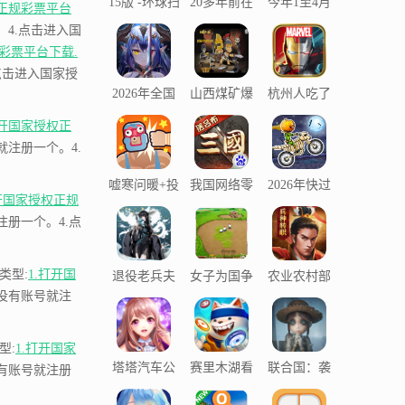
15版 -环球扫
20多年前在
今年1至4月
权正规彩票平台
描
巴掌大的屏
全国新设立
。4.点击进入国
彩票平台下载.
幕里，我们
外商投资企
点击进入国家授
居然玩到了
业超过2万家
2026年全国
山西煤矿爆
杭州人吃了
能联机刷装
自然笔记导
炸致 82 死，
60年，新丰
打开国家授权正
备的“暗黑破
师交流暨六
当地县委书
小吃，去年
就注册一个。4.
坏神”？
五环境日宁
记被查，哪
亏损近400
嘘寒问暖+投
我国网络零
2026年快过
波市主场活
些信息值得
万。大肉
打开国家授权正规
资理财 上海
售市场规模
半了，电饭
动成功举办
关注？
包、虾肉馄
注册一个。4.点
反诈中心提
再创新高 呈
煲市场这三
饨、喉口包
示：警惕黄
现三个特点
个变化值得
子为什么卖
统类型:
1.打开国
退役老兵夫
女子为国争
农业农村部
昏恋诈骗
你重新认识
不动了？
，没有账号就注
妻摆摊卖饺
光后找不到
印发《指导
一下
子感动无数
工作，还被
意见》遏制
型:
1.打开国家
人，网友：
父母说什么
耕地撂荒
塔塔汽车公
赛里木湖看
联合国：袭
没有账号就注册
上得了战
也不会，退
司将利用奇
一眼就忘不
击试图获取
场，下得了
役运动员境