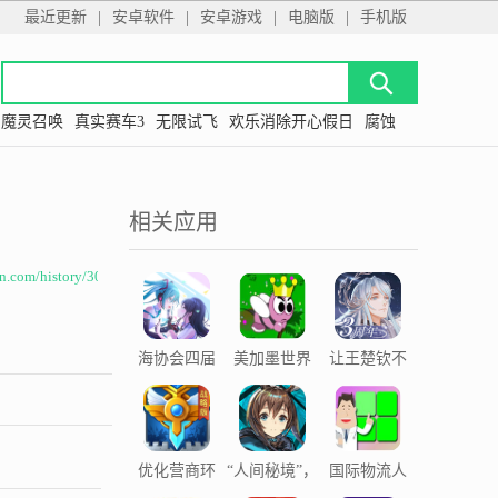
最近更新
|
安卓软件
|
安卓游戏
|
电脑版
|
手机版
魔灵召唤
真实赛车3
无限试飞
欢乐消除开心假日
腐蚀
rust正版手游(Oxide - Survival Island)
二战手游
腾讯围棋
节奏盒子
模拟人生
相关应用
n.com/history/30436.html
海协会四届
美加墨世界
让王楚钦不
三次理事会
杯确定全部
要焦虑，让
会议在京召
阵容名单
梁靖崑林诗
开
栋说心里
优化营商环
“人间秘境”，
国际物流人
话，王皓揭