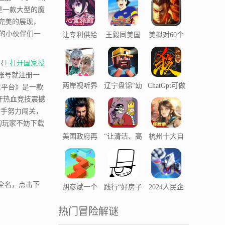
系销售老将
》是一款大型的魔
转型升级须
受人道主义
接棒
完美的展现，
把握行业趋
供应链阻断
的小伙伴们一
让专利供给
王毅同美国
美拟对60个
势
严重影响
和市场需求
各界人士座
经济体加征
握手（人民
谈
关税
{
1.打开国家授
有账号就注册一
时评）
两岸视听界
辽宁盘锦“幼
ChatGpt可做
彩票平台》是一款
开热血竞技震撼
共话文化融
儿园虐童案”
的事：
对手努力闯关，
合发展
一审宣判
的玩家不妨下载
美国政府再
“让清洁、高
杭州十大自
对哈佛和国
效和安全的
助餐厅（附
际学生下手
能源产品走
点评+地址）
近各国民众”
全名，点击下
胡彦斌一个
践行“好房子
2024人民企
（国际视
月开发出
是用来住的”
业社会责任
点）
热门冒险解谜
App，AI 时
国韵村配套
论坛绿色发