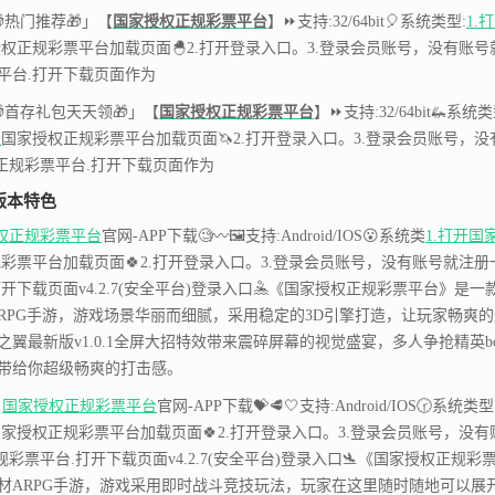
「🎁热门推荐🎁」【
国家授权正规彩票平台
】⏩支持:32/64bit️🎈系统类型:
1.
权正规彩票平台加载页面🐣2.打开登录入口。3.登录会员账号，没有账号
平台.打开下载页面作为
9「🎁首存礼包天天领🎁」【
国家授权正规彩票平台
】⏩支持:32/64bit🦗系统类
入
国家授权正规彩票平台加载页面🦄2.打开登录入口。3.登录会员账号，
正规彩票平台.打开下载页面作为
版本特色
权正规彩票平台
官网-APP下载🧐〰️🖼️支持:Android/IOS😮系统类
1.打开国
彩票平台加载页面🍀2.打开登录入口。3.登录会员账号，没有账号就注册
开下载页面v4.2.7(安全平台)登录入口🤽《国家授权正规彩票平台》是
RPG手游，游戏场景华丽而细腻，采用稳定的3D引擎打造，让玩家畅爽的
翼最新版v1.0.1全屏大招特效带来震碎屏幕的视觉盛宴，多人争抢精英bo
带给你超级畅爽的打击感。
」
国家授权正规彩票平台
官网-APP下载💝🥩🤍支持:Android/IOS🕝系统类型
家授权正规彩票平台加载页面🍀2.打开登录入口。3.登录会员账号，没
彩票平台.打开下载页面v4.2.7(安全平台)登录入口🛬《国家授权正规
材ARPG手游，游戏采用即时战斗竞技玩法，玩家在这里随时随地可以展